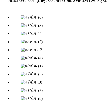
ઇસીટીએસ, અને પ્રવાહી અને પાવડર માટે 2 સેનિટરી ડિસઇન્ફેક્