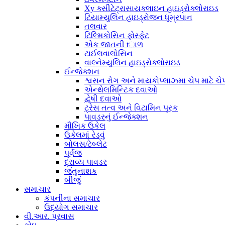
Xy ક્સીટેટ્રાસાયક્લાઇન હાઇડ્રોક્લોરાઇડ
ટિયામ્યુલિન હાઇડ્રોજન ધૂમ્રપાન
તલવાર
ટિલ્મિકોસિન ફોસ્ફેટ
એક જાતની tાળ
ટાઈલવાલોસિન
વાલ્નેમ્યુલિન હાઇડ્રોક્લોરાઇડ
ઈન્જેક્શન
શ્વસન રોગ અને માયકોપ્લાઝ્મા ચેપ માટે ચેપ
એન્થેલમિન્ટિક દવાઓ
દ્વેષી દવાઓ
ટ્રેસ તત્વ અને વિટામિન પૂરક
પાવડરનું ઈન્જેક્શન
મૌખિક ઉકેલ
ઉકેલમાં રેડવું
બોલસ/ટેબ્લેટ
પૂર્વજ
દ્રાવ્ય પાવડર
જંતુનાશક
બીજું
સમાચાર
કંપનીના સમાચાર
ઉદ્યોગ સમાચાર
વી.આર. પ્રવાસ