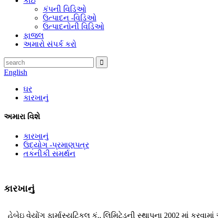
કોઇ
કંપની વિડિઓ
ઉત્પાદન -વિડિઓ
ઉત્પાદનોની વિડિઓ
ફાજલ
અમારો સંપર્ક કરો
English
ઘર
કારખાનું
અમારા વિશે
કારખાનું
ઉદ્યોગ -પ્રમાણપત્ર
તકનીકી સમર્થન
કારખાનું
હેબેઇ વેયોંગ ફાર્માસ્યુટિકલ કું., લિમિટેડની સ્થાપના 2002 માં કરવા