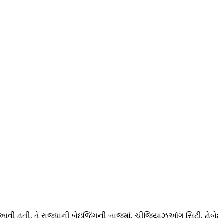
માં આવી હતી, તે રાજધાની બેઇજિંગની બાજુમાં, ચીજિયાઝુઆંગ સિટી, હેબેઇ 