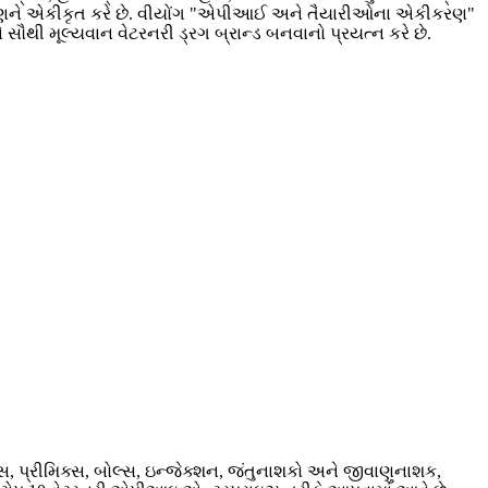
ેચાણને એકીકૃત કરે છે. વીયોંગ "એપીઆઈ અને તૈયારીઓના એકીકરણ"
 સૌથી મૂલ્યવાન વેટરનરી ડ્રગ બ્રાન્ડ બનવાનો પ્રયત્ન કરે છે.
, પ્રીમિક્સ, બોલ્સ, ઇન્જેક્શન, જંતુનાશકો અને જીવાણુનાશક,