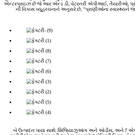
એન્ટરપ્રાઇઝ છે જે આર એન્ડ ડી, વેટરનરી એપીઆઈ, તૈયારીઓ, પ્
ની વિકાસ વ્યૂહરચનાને અનુસરે છે, "પ્રાણીઓના સ્વાસ્થ્યને જા
બે ઉત્પાદન પાયા સાથે: શિજિયાઝુઆંગ અને ઓર્ડોસ, અને 7 એપી