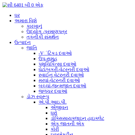
ઘર
અમારા વિશે
કારખાનું
ઉદ્યોગ -પ્રમાણપત્ર
તકનીકી સમર્થન
ઉત્પાદન
જાતિ
-Vંટિકડ દવાઓ
ઉપ-સમૂહ
પશુચિકિત્સા દવાઓ
ઘેટાં/બકરી-વેટરનરી દવાઓ
સ્વાઈન વેટરનરી દવાઓ
મરઘાં-વેટરનરી દવાઓ
બચ્ચાં-જન્મજાત દવાઓ
જળચર દવાઓ
ડોઝ સ્વરૂપ
એ.પી.આઇ.પી.
એંજીવન
ઘરો
ડોક્સિસાયક્લાઇન હાઇક્લેટ
એક જાતની એક
કોરી
ઇવરમેક્ટીન