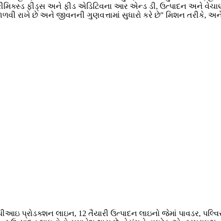
રીમિક્સ્ડ ફીડ્સ અને ફીડ એડિટિવના આર એન્ડ ડી, ઉત્પાદન અને વ
ળવી રાખે છે અને જીવનની ગુણવત્તામાં સુધારો કરે છે" મિશન તરીકે, અને
આઇ પ્રોડક્શન લાઇન, 12 તૈયારી ઉત્પાદન લાઇનો જેમાં પાવડર, પલ્વિસ