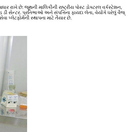
ધાર રાખે છે: જૂથની માલિકીની રાષ્ટ્રીય પોસ્ટ ડોક્ટરલ વર્કસ્ટેશન,
ેન્ટર. પ્રતિભાઓ અને સંપત્તિના ફાયદા લેતા, વેયોંગે ઘરેલું વૈજ્
 પ્લેટફોર્મની સ્થાપના માટે તૈયાર છે.