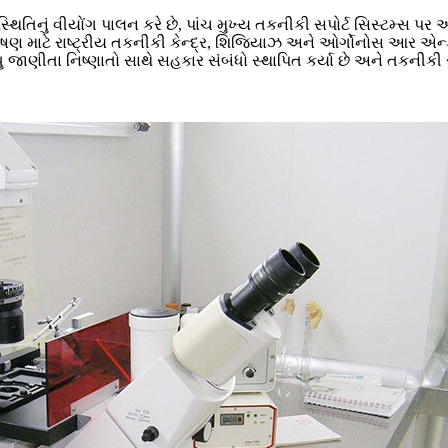
્થિતિનું વીયોંગ પાલન કરે છે, પાંચ મુખ્ય તકનીકી સપોર્ટ સિસ્ટમ્સ પર આ
ાટે રાષ્ટ્રીય તકનીકી કેન્દ્ર, શિજિયાઝ અને ઓર્ગોનોસ આર એન્ડ ડી સ
ણીતા નિષ્ણાતો સાથે સહકાર સંબંધો સ્થાપિત કર્યા છે અને તકનીકી સેવા