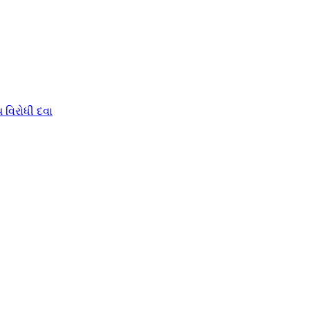
 વિરોધી દવા