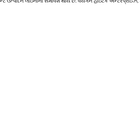
ટન્ટ ઉત્પાદન લાઇનોનો સમાવેશ થાય છે. વેયંગને હાઇટેક એન્ટરપ્રાઇ