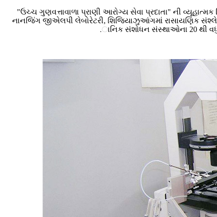
"ઉચ્ચ ગુણવત્તાવાળા પ્રાણી આરોગ્ય સેવા પ્રદાતા" ની વ્યૂહાત્મક સ
નાનજિંગ જીએલપી લેબોરેટરી, શિજિયાઝુઆંગમાં રાસાયણિક સંશ્લેષણ મ
.ાનિક સંશોધન સંસ્થાઓના 20 થી વધુ જા