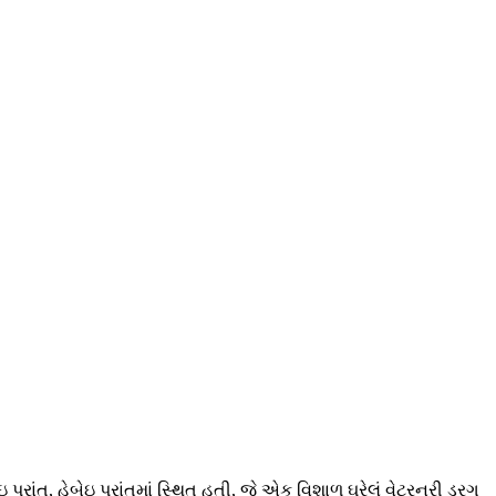
પ્રાંત, હેબેઇ પ્રાંતમાં સ્થિત હતી, જે એક વિશાળ ઘરેલું વેટરનરી ડ્રગ