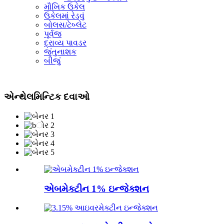
મૌખિક ઉકેલ
ઉકેલમાં રેડવું
બોલસ/ટેબ્લેટ
પૂર્વજ
દ્રાવ્ય પાવડર
જંતુનાશક
બીજું
એન્થેલમિન્ટિક દવાઓ
એબમેક્ટીન 1% ઇન્જેક્શન