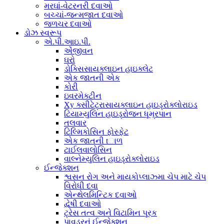
મરઘાં-વેટરનરી દવાઓ
બચ્ચાં-જન્મજાત દવાઓ
જળચર દવાઓ
ડોઝ સ્વરૂપ
એ.પી.આઇ.પી.
એંજીવન
ઘરો
ડોક્સિસાયક્લાઇન હાઇક્લેટ
એક જાતની એક
કોરી
ઇવરમેક્ટીન
Xy ક્સીટેટ્રાસાયક્લાઇન હાઇડ્રોક્લોરાઇડ
ટિયામ્યુલિન હાઇડ્રોજન ધૂમ્રપાન
તલવાર
ટિલ્મિકોસિન ફોસ્ફેટ
એક જાતની tાળ
ટાઈલવાલોસિન
વાલ્નેમ્યુલિન હાઇડ્રોક્લોરાઇડ
ઈન્જેક્શન
શ્વસન રોગ અને માયકોપ્લાઝ્મા ચેપ માટે ચેપ
વિરોધી દવા
એન્થેલમિન્ટિક દવાઓ
દ્વેષી દવાઓ
ટ્રેસ તત્વ અને વિટામિન પૂરક
પાવડરનું ઈન્જેક્શન