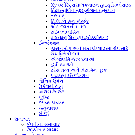
Xy ક્સીટેટ્રાસાયક્લાઇન હાઇડ્રોક્લોરાઇડ
ટિયામ્યુલિન હાઇડ્રોજન ધૂમ્રપાન
તલવાર
ટિલ્મિકોસિન ફોસ્ફેટ
એક જાતની tાળ
ટાઈલવાલોસિન
વાલ્નેમ્યુલિન હાઇડ્રોક્લોરાઇડ
ઈન્જેક્શન
શ્વસન રોગ અને માયકોપ્લાઝ્મા ચેપ માટે
ચેપ વિરોધી દવા
એન્થેલમિન્ટિક દવાઓ
દ્વેષી દવાઓ
ટ્રેસ તત્વ અને વિટામિન પૂરક
પાવડરનું ઈન્જેક્શન
મૌખિક ઉકેલ
ઉકેલમાં રેડવું
બોલસ/ટેબ્લેટ
પૂર્વજ
દ્રાવ્ય પાવડર
જંતુનાશક
બીજું
સમાચાર
કંપનીના સમાચાર
ઉદ્યોગ સમાચાર