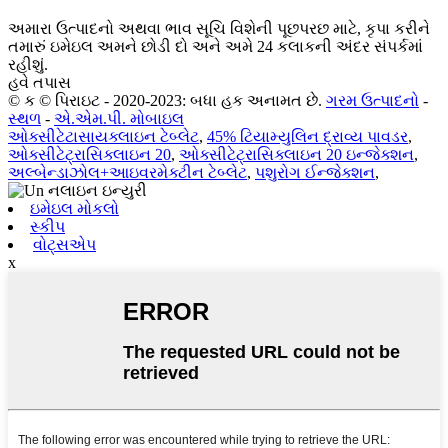
અમારા ઉત્પાદનો અથવા ભાવ સૂચિ વિશેની પૂછપરછ માટે, કૃપા કરીને
તમારું ઇમેઇલ અમને છોડી દો અને અમે 24 કલાકની અંદર સંપર્કમાં
રહીશું.
હવે તપાસ
© ક © પિરાઇટ - 2020-2023: બધા હક અનામત છે.
ગરમ ઉત્પાદનો
-
સ્થળ
-
એ.એમ.પી. મોબાઇલ
ઓક્સીટેટાસાયક્લાઇન ટેબ્લેટ
,
45% ટિયામ્યુલિન દ્રાવ્ય પાવડર
,
ઓક્સીટેટ્રાસિક્લાઇન 20
,
ઓક્સીટેટ્રાસિક્લાઇન 20 ઇન્જેક્શન
,
અલ્બેન્ડાઝોલ+આઇવરમેક્ટીન ટેબ્લેટ
,
પશુરોગ ઈન્જેક્શન
,
ઇમેઇલ મોકલો
સ્કીપ
વોટ્સએપ
x