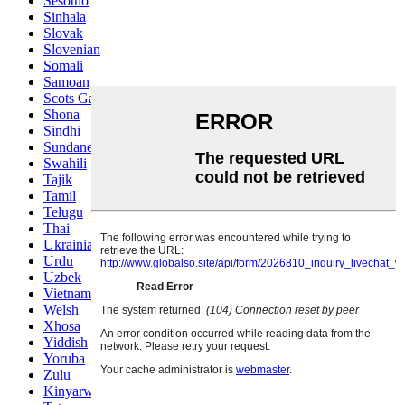
Sesotho
Sinhala
Slovak
Slovenian
Somali
Samoan
Scots Gaelic
Shona
Sindhi
Sundanese
Swahili
Tajik
Tamil
Telugu
Thai
Ukrainian
Urdu
Uzbek
Vietnamese
Welsh
Xhosa
Yiddish
Yoruba
Zulu
Kinyarwanda