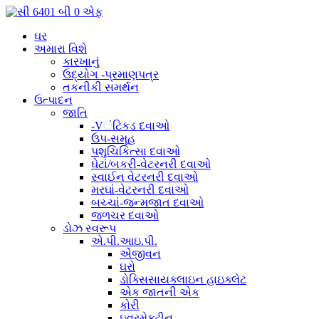
ઘર
અમારા વિશે
કારખાનું
ઉદ્યોગ -પ્રમાણપત્ર
તકનીકી સમર્થન
ઉત્પાદન
જાતિ
-Vંટિકડ દવાઓ
ઉપ-સમૂહ
પશુચિકિત્સા દવાઓ
ઘેટાં/બકરી-વેટરનરી દવાઓ
સ્વાઈન વેટરનરી દવાઓ
મરઘાં-વેટરનરી દવાઓ
બચ્ચાં-જન્મજાત દવાઓ
જળચર દવાઓ
ડોઝ સ્વરૂપ
એ.પી.આઇ.પી.
એંજીવન
ઘરો
ડોક્સિસાયક્લાઇન હાઇક્લેટ
એક જાતની એક
કોરી
ઇવરમેક્ટીન