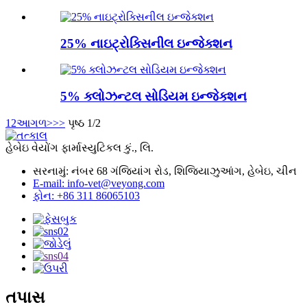
25% નાઇટ્રોક્સિનીલ ઇન્જેક્શન
5% ક્લોઝન્ટલ સોડિયમ ઇન્જેક્શન
1
2
આગળ>
>>
પૃષ્ઠ 1/2
હેબેઇ વેયોંગ ફાર્માસ્યુટિકલ કું., લિ.
સરનામું: નંબર 68 ગંજિયાંગ રોડ, શિજિયાઝુઆંગ, હેબેઇ, ચીન
E-mail: info-vet@veyong.com
ફોન: +86 311 86065103
તપાસ