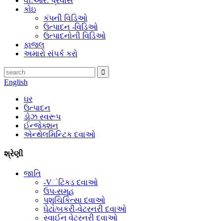
વી.આર. પ્રવાસ
કોઇ
કંપની વિડિઓ
ઉત્પાદન -વિડિઓ
ઉત્પાદનોની વિડિઓ
ફાજલ
અમારો સંપર્ક કરો
English
ઘર
ઉત્પાદન
ડોઝ સ્વરૂપ
ઈન્જેક્શન
એન્થેલમિન્ટિક દવાઓ
શ્રેણી
જાતિ
-Vંટિકડ દવાઓ
ઉપ-સમૂહ
પશુચિકિત્સા દવાઓ
ઘેટાં/બકરી-વેટરનરી દવાઓ
સ્વાઈન વેટરનરી દવાઓ