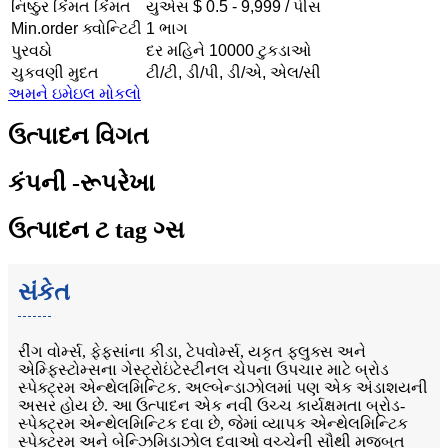
નિષ્ઠુર કિંમત કિંમત
યુએસ $ 0.5 - 9,999 / પીસ
Min.order ક્વોન્ટિટી
1 ભાગ
પુરવઠો
દર મહિને 10000 ટુકડાઓ
ચુકવણી મુદત
ટી/ટી, ડી/પી, ડી/એ, એલ/સી
અમને ઇમેઇલ મોકલો
ઉત્પાદન વિગત
કંપની -રૂપરેખા
ઉત્પાદન ટ tag ગ્સ
સંકેત
રીંગ વોર્મ્સ, ફેફસાંના કીડા, ટેપવોર્મ્સ, યકૃત ફ્લુક્સ અને
એમ્ફિસ્ટોમ્સના ગેસ્ટ્રોઇંટેસ્ટીનલ ચેપના ઉપચાર માટે બ્રોડ
સ્પેક્ટ્રમ એન્થેલમિન્ટિક. અલ્બેન્ડાઝોલમાં પણ એક અંડાશયની
અસર હોય છે. આ ઉત્પાદન એક નવી ઉચ્ચ કાર્યક્ષમતા બ્રોડ-
સ્પેક્ટ્રમ એન્થેલમિન્ટિક દવા છે, જેમાં વ્યાપક એન્થેલમિન્ટિક
સ્પેક્ટ્રમ અને બેન્ઝિમિડાઝોલ દવાઓ વચ્ચેની સૌથી મજબૂત