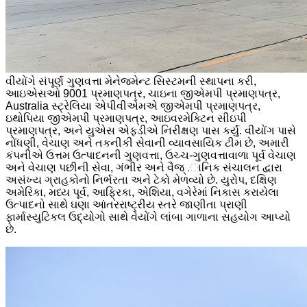
વીયોંગે સંપૂર્ણ ગુણવત્તા મેનેજમેન્ટ સિસ્ટમની સ્થાપના કરી,
આઇએસઓ 9001 પ્રમાણપત્ર, ચાઇના જીએમપી પ્રમાણપત્ર,
Australia સ્ટ્રેલિયા એપીવીએમએ જીએમપી પ્રમાણપત્ર,
ઇથોપિયા જીએમપી પ્રમાણપત્ર, આઇવરમેક્ટિન સીઇપી
પ્રમાણપત્ર, અને યુએસ એફડીએ નિરીક્ષણ પાસ કર્યું. વીયોંગ પાસે
નોંધણી, વેચાણ અને તકનીકી સેવાની વ્યાવસાયિક ટીમ છે, અમારી
કંપનીએ ઉત્તમ ઉત્પાદનની ગુણવત્તા, ઉચ્ચ-ગુણવત્તાવાળા પૂર્વ વેચાણ
અને વેચાણ પછીની સેવા, ગંભીર અને વૈજ્ .ાનિક સંચાલન દ્વારા
અસંખ્ય ગ્રાહકોનો નિર્ભરતા અને ટેકો મેળવ્યો છે. યુરોપ, દક્ષિણ
અમેરિકા, મધ્ય પૂર્વ, આફ્રિકા, એશિયા, વગેરેમાં નિકાસ કરાયેલા
ઉત્પાદનો સાથે ઘણા આંતરરાષ્ટ્રીય સ્તરે જાણીતા પ્રાણી
ફાર્માસ્યુટિકલ ઉદ્યોગો સાથે વેયોંગે લાંબા ગાળાના સહયોગ આપ્યો
છે.