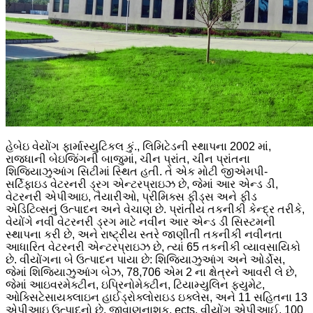
હેબેઇ વેયોંગ ફાર્માસ્યુટિકલ કું., લિમિટેડની સ્થાપના 2002 માં,
રાજધાની બેઇજિંગની બાજુમાં, ચીન પ્રાંત, ચીન પ્રાંતના
શિજિયાઝુઆંગ સિટીમાં સ્થિત હતી. તે એક મોટી જીએમપી-
સર્ટિફાઇડ વેટરનરી ડ્રગ એન્ટરપ્રાઇઝ છે, જેમાં આર એન્ડ ડી,
વેટરનરી એપીઆઇ, તૈયારીઓ, પ્રીમિક્સ ફીડ્સ અને ફીડ
એડિટિવ્સનું ઉત્પાદન અને વેચાણ છે. પ્રાંતીય તકનીકી કેન્દ્ર તરીકે,
વેયોંગે નવી વેટરનરી ડ્રગ માટે નવીન આર એન્ડ ડી સિસ્ટમની
સ્થાપના કરી છે, અને રાષ્ટ્રીય સ્તરે જાણીતી તકનીકી નવીનતા
આધારિત વેટરનરી એન્ટરપ્રાઇઝ છે, ત્યાં 65 તકનીકી વ્યાવસાયિકો
છે. વીયોંગના બે ઉત્પાદન પાયા છે: શિજિયાઝુઆંગ અને ઓર્ડોસ,
જેમાં શિજિયાઝુઆંગ બેઝ, 78,706 એમ 2 ના ક્ષેત્રને આવરી લે છે,
જેમાં આઇવરમેક્ટીન, ઇપ્રિનોમેક્ટીન, ટિયામ્યુલિન ફ્યુમેટ,
ઓક્સિટેસાયક્લાઇન હાઈડ્રોક્લોરાઇડ ઇક્લેસ, અને 11 સહિતના 13
એપીઆઇ ઉત્પાદનો છે. જીવાણુનાશક, ects. વીયોંગ એપીઆઈ, 100