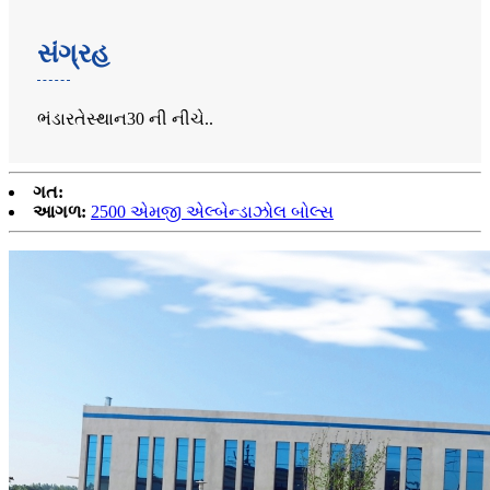
સંગ્રહ
ભંડાર
તે
સ્થાન
30 ની નીચે
.
.
ગત:
આગળ:
2500 એમજી એલ્બેન્ડાઝોલ બોલ્સ