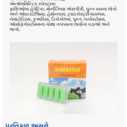
એન્થેલમિન્ટિક સ્પેક્ટ્રમ:
ફાસિઓલા હેપેટિકા, મોનીઝિયા એસપીપી, પુખ્ત વયના લોકો
અને ઓસ્ટરટેજિયા, હેમોનચસ, ટ્રાઇકોસ્ટ્રીંગાયલસ,
નેમાટોડિરસ, કુઅરિયા, ડિકોકોલસ, પુખ્ત, બનોસ્ટોમમ,
ઓસોફેગોસ્ટોમમના ચોથા તબક્કાના લાર્વાના વડાઓ અને
ભાગો.
પ્રતિકૂળ અસરો