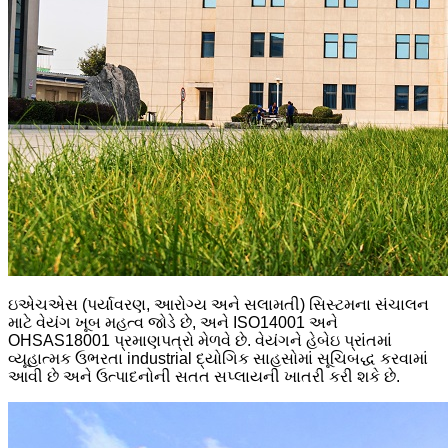
ઇએચએસ (પર્યાવરણ, આરોગ્ય અને સલામતી) સિસ્ટમના સંચાલન
માટે વેયંગ ખૂબ મહત્વ જોડે છે, અને ISO14001 અને
OHSAS18001 પ્રમાણપત્રો મેળવે છે. વેયંગને હેબેઇ પ્રાંતમાં
વ્યૂહાત્મક ઉભરતા industrial દ્યોગિક સાહસોમાં સૂચિબદ્ધ કરવામાં
આવી છે અને ઉત્પાદનોની સતત સપ્લાયની ખાતરી કરી શકે છે.