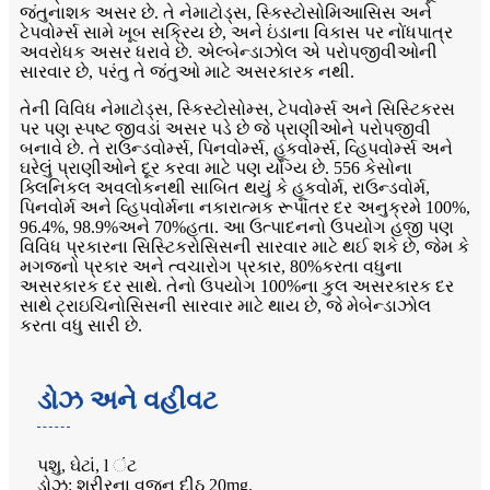
જંતુનાશક અસર છે. તે નેમાટોડ્સ, સ્કિસ્ટોસોમિઆસિસ અને
ટેપવોર્મ્સ સામે ખૂબ સક્રિય છે, અને ઇંડાના વિકાસ પર નોંધપાત્ર
અવરોધક અસર ધરાવે છે. એલ્બેન્ડાઝોલ એ પરોપજીવીઓની
સારવાર છે, પરંતુ તે જંતુઓ માટે અસરકારક નથી.
તેની વિવિધ નેમાટોડ્સ, સ્કિસ્ટોસોમ્સ, ટેપવોર્મ્સ અને સિસ્ટિકરસ
પર પણ સ્પષ્ટ જીવડાં અસર પડે છે જે પ્રાણીઓને પરોપજીવી
બનાવે છે. તે રાઉન્ડવોર્મ્સ, પિનવોર્મ્સ, હૂકવોર્મ્સ, વ્હિપવોર્મ્સ અને
ઘરેલું પ્રાણીઓને દૂર કરવા માટે પણ યોગ્ય છે. 556 કેસોના
ક્લિનિકલ અવલોકનથી સાબિત થયું કે હૂકવોર્મ, રાઉન્ડવોર્મ,
પિનવોર્મ અને વ્હિપવોર્મના નકારાત્મક રૂપાંતર દર અનુક્રમે 100%,
96.4%, 98.9%અને 70%હતા. આ ઉત્પાદનનો ઉપયોગ હજી પણ
વિવિધ પ્રકારના સિસ્ટિકરોસિસની સારવાર માટે થઈ શકે છે, જેમ કે
મગજનો પ્રકાર અને ત્વચારોગ પ્રકાર, 80%કરતા વધુના
અસરકારક દર સાથે. તેનો ઉપયોગ 100%ના કુલ અસરકારક દર
સાથે ટ્રાઇચિનોસિસની સારવાર માટે થાય છે, જે મેબેન્ડાઝોલ
કરતા વધુ સારી છે.
ડોઝ અને વહીવટ
પશુ, ઘેટાં, l ંટ
ડોઝ: શરીરના વજન દીઠ 20mg.