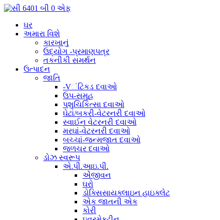
ઘર
અમારા વિશે
કારખાનું
ઉદ્યોગ -પ્રમાણપત્ર
તકનીકી સમર્થન
ઉત્પાદન
જાતિ
-Vંટિકડ દવાઓ
ઉપ-સમૂહ
પશુચિકિત્સા દવાઓ
ઘેટાં/બકરી-વેટરનરી દવાઓ
સ્વાઈન વેટરનરી દવાઓ
મરઘાં-વેટરનરી દવાઓ
બચ્ચાં-જન્મજાત દવાઓ
જળચર દવાઓ
ડોઝ સ્વરૂપ
એ.પી.આઇ.પી.
એંજીવન
ઘરો
ડોક્સિસાયક્લાઇન હાઇક્લેટ
એક જાતની એક
કોરી
ઇવરમેક્ટીન