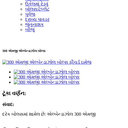
ઉકેલમાં રેડવું
બોલસ/ટેબ્લેટ
પૂર્વજ
દ્રાવ્ય પાવડર
જંતુનાશક
બીજું
300 એમજી એલ્બેન્ડાઝોલ બોલ્સ
ટૂંકા વર્ણન:
સંવાદ:
દરેક બોલસમાં શામેલ છે: એલ્બેન્ડાઝોલ 300 એમજી