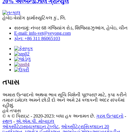
20% અલ્બેન્ડાઝોલ ગ્રાન્યુલ
હેબેઇ વેયોંગ ફાર્માસ્યુટિકલ કું., લિ.
સરનામું: નંબર 68 ગંજિયાંગ રોડ, શિજિયાઝુઆંગ, હેબેઇ, ચીન
E-mail: info-vet@veyong.com
ફોન: +86 311 86065103
તપાસ
અમારા ઉત્પાદનો અથવા ભાવ સૂચિ વિશેની પૂછપરછ માટે, કૃપા કરીને
તમારું ઇમેઇલ અમને છોડી દો અને અમે 24 કલાકની અંદર સંપર્કમાં
રહીશું.
હવે તપાસ
© ક © પિરાઇટ - 2020-2023: બધા હક અનામત છે.
ગરમ ઉત્પાદનો
-
સ્થળ
-
એ.એમ.પી. મોબાઇલ
ઓક્સીટેટાસાયક્લાઇન ટેબ્લેટ
,
ઓક્સીટેટ્રાસિક્લાઇન 20
ઇન્જેક્શન
,
પશુરોગ ઈન્જેક્શન
,
અલ્બેન્ડાઝોલ+આઇવરમેક્ટીન