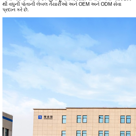
થી વધુની પોતાની લેબલ તૈયારીઓ અને OEM અને ODM સેવા
પ્રદાન કરે છે.