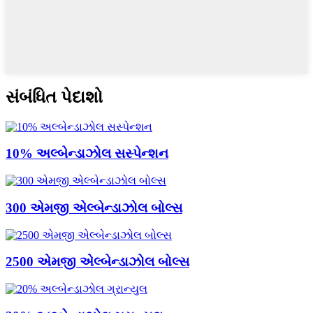
સંબંધિત પેદાશો
10% અલ્બેન્ડાઝોલ સસ્પેન્શન
300 એમજી એલ્બેન્ડાઝોલ બોલ્સ
2500 એમજી એલ્બેન્ડાઝોલ બોલ્સ