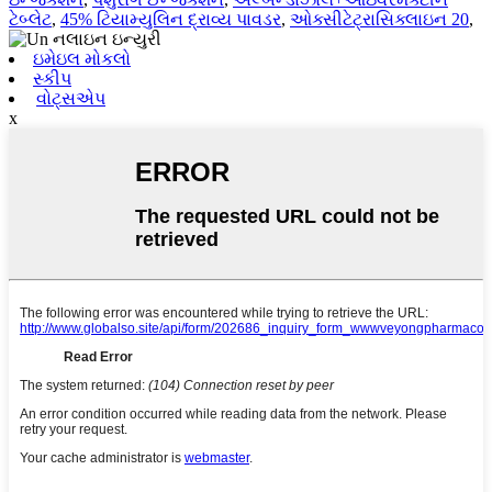
ટેબ્લેટ
,
45% ટિયામ્યુલિન દ્રાવ્ય પાવડર
,
ઓક્સીટેટ્રાસિક્લાઇન 20
,
ઇમેઇલ મોકલો
સ્કીપ
વોટ્સએપ
x