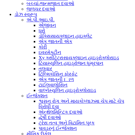
બચ્ચાં-જન્મજાત દવાઓ
જળચર દવાઓ
ડોઝ સ્વરૂપ
એ.પી.આઇ.પી.
એંજીવન
ઘરો
ડોક્સિસાયક્લાઇન હાઇક્લેટ
એક જાતની એક
કોરી
ઇવરમેક્ટીન
Xy ક્સીટેટ્રાસાયક્લાઇન હાઇડ્રોક્લોરાઇડ
ટિયામ્યુલિન હાઇડ્રોજન ધૂમ્રપાન
તલવાર
ટિલ્મિકોસિન ફોસ્ફેટ
એક જાતની tાળ
ટાઈલવાલોસિન
વાલ્નેમ્યુલિન હાઇડ્રોક્લોરાઇડ
ઈન્જેક્શન
શ્વસન રોગ અને માયકોપ્લાઝ્મા ચેપ માટે ચેપ
વિરોધી દવા
એન્થેલમિન્ટિક દવાઓ
દ્વેષી દવાઓ
ટ્રેસ તત્વ અને વિટામિન પૂરક
પાવડરનું ઈન્જેક્શન
મૌખિક ઉકેલ