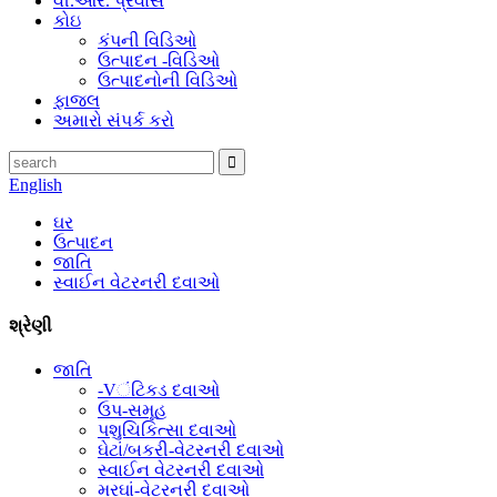
વી.આર. પ્રવાસ
કોઇ
કંપની વિડિઓ
ઉત્પાદન -વિડિઓ
ઉત્પાદનોની વિડિઓ
ફાજલ
અમારો સંપર્ક કરો
English
ઘર
ઉત્પાદન
જાતિ
સ્વાઈન વેટરનરી દવાઓ
શ્રેણી
જાતિ
-Vંટિકડ દવાઓ
ઉપ-સમૂહ
પશુચિકિત્સા દવાઓ
ઘેટાં/બકરી-વેટરનરી દવાઓ
સ્વાઈન વેટરનરી દવાઓ
મરઘાં-વેટરનરી દવાઓ