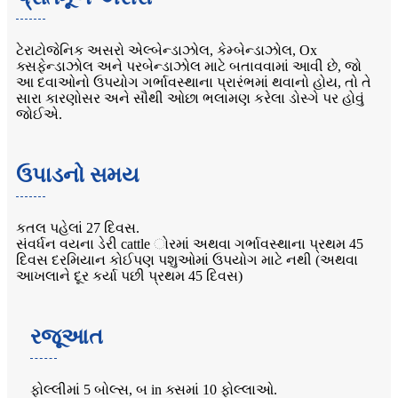
ટેરાટોજેનિક અસરો એલ્બેન્ડાઝોલ, કેમ્બેન્ડાઝોલ, Ox
ક્સફેન્ડાઝોલ અને પરબેન્ડાઝોલ માટે બતાવવામાં આવી છે, જો
આ દવાઓનો ઉપયોગ ગર્ભાવસ્થાના પ્રારંભમાં થવાનો હોય, તો તે
સારા કારણોસર અને સૌથી ઓછા ભલામણ કરેલા ડોસ્ગે પર હોવું
જોઈએ.
ઉપાડનો સમય
કતલ પહેલાં 27 દિવસ.
સંવર્ધન વયના ડેરી cattle ોરમાં અથવા ગર્ભાવસ્થાના પ્રથમ 45
દિવસ દરમિયાન કોઈપણ પશુઓમાં ઉપયોગ માટે નથી (અથવા
આખલાને દૂર કર્યા પછી પ્રથમ 45 દિવસ)
રજૂઆત
ફોલ્લીમાં 5 બોલ્સ, બ in ક્સમાં 10 ફોલ્લાઓ.