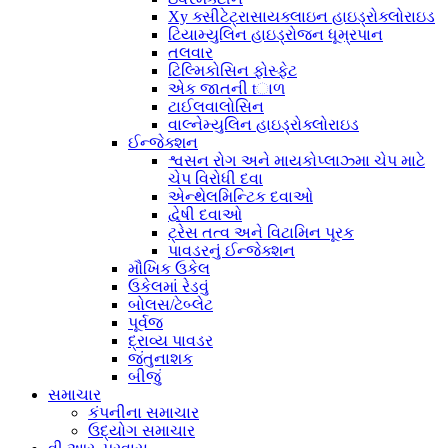
Xy ક્સીટેટ્રાસાયક્લાઇન હાઇડ્રોક્લોરાઇડ
ટિયામ્યુલિન હાઇડ્રોજન ધૂમ્રપાન
તલવાર
ટિલ્મિકોસિન ફોસ્ફેટ
એક જાતની tાળ
ટાઈલવાલોસિન
વાલ્નેમ્યુલિન હાઇડ્રોક્લોરાઇડ
ઈન્જેક્શન
શ્વસન રોગ અને માયકોપ્લાઝ્મા ચેપ માટે
ચેપ વિરોધી દવા
એન્થેલમિન્ટિક દવાઓ
દ્વેષી દવાઓ
ટ્રેસ તત્વ અને વિટામિન પૂરક
પાવડરનું ઈન્જેક્શન
મૌખિક ઉકેલ
ઉકેલમાં રેડવું
બોલસ/ટેબ્લેટ
પૂર્વજ
દ્રાવ્ય પાવડર
જંતુનાશક
બીજું
સમાચાર
કંપનીના સમાચાર
ઉદ્યોગ સમાચાર