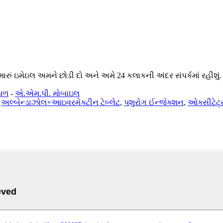
ારું ઇમેઇલ અમને છોડી દો અને અમે 24 કલાકની અંદર સંપર્કમાં રહીશું.
્થળ
-
એ.એમ.પી. મોબાઇલ
,
અલ્બેન્ડાઝોલ+આઇવરમેક્ટીન ટેબ્લેટ
,
પશુરોગ ઈન્જેક્શન
,
ઓક્સીટેટ્