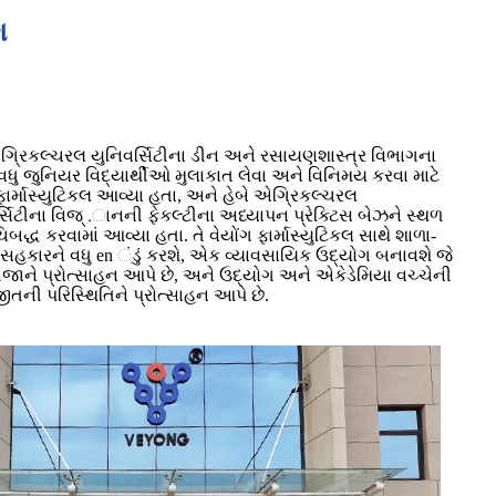
ગ
એગ્રિકલ્ચરલ યુનિવર્સિટીના ડીન અને રસાયણશાસ્ત્ર વિભાગના
વધુ જુનિયર વિદ્યાર્થીઓ મુલાકાત લેવા અને વિનિમય કરવા માટે
ફાર્માસ્યુટિકલ આવ્યા હતા, અને હેબે એગ્રિકલ્ચરલ
્સિટીના વિજ્ .ાનની ફેકલ્ટીના અધ્યાપન પ્રેક્ટિસ બેઝને સ્થળ
િબદ્ધ કરવામાં આવ્યા હતા. તે વેયોંગ ફાર્માસ્યુટિકલ સાથે શાળા-
 સહકારને વધુ en ંડું કરશે, એક વ્યાવસાયિક ઉદ્યોગ બનાવશે જે
ાને પ્રોત્સાહન આપે છે, અને ઉદ્યોગ અને એકેડેમિયા વચ્ચેની
તની પરિસ્થિતિને પ્રોત્સાહન આપે છે.