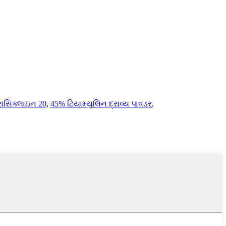
રાસિક્લાઇન 20
,
45% ટિયામ્યુલિન દ્રાવ્ય પાવડર
,