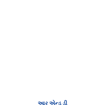
આર એન્ડ ડી