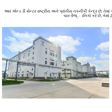
આર એન્ડ ડી સેન્ટર રાષ્ટ્રીય અને પ્રાંતીય તકનીકી કેન્દ્ર છે; તેમાં 
ચાર વૈજ્ .ાનિકો કરે છે, તેમાં