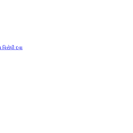
 વિરોધી દવા