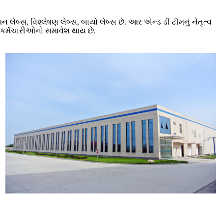
ેશન લેબ્સ, વિશ્લેષણ લેબ્સ, બાયો લેબ્સ છે. આર એન્ડ ડી ટીમનું નેતૃત્વ
 16 કર્મચારીઓનો સમાવેશ થાય છે.