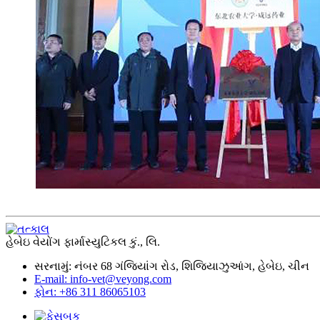
હેબેઇ વેયોંગ ફાર્માસ્યુટિકલ કું., લિ.
સરનામું: નંબર 68 ગંજિયાંગ રોડ, શિજિયાઝુઆંગ, હેબેઇ, ચીન
E-mail: info-vet@veyong.com
ફોન: +86 311 86065103