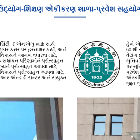
ઉદ્યોગ-શિક્ષણ એકીકરણ શાળા-પ્રવેશ સહયો
િવર્સિટી （એનએયુ with સાથે
હેબે 
હકાર કરાર પર હસ્તાક્ષર કર્યા, અને
60 થી 
 વિકાસને આગળ વધારવા માટે,
વેયંગ 
 સંશોધન પરિણામોને પ્રોત્સાહન
યુનિવર
ને પ્રોત્સાહન આપવા માટે,
પર સૂચ
વિકાસને પ્રોત્સાહન આપવા માટે,
પ્રવેશ
 આર એન્ડ ડી સેન્ટર અને સંયુક્ત
એકબીજ
જીત-જી