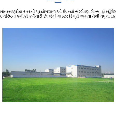
આંતરરાષ્ટ્રીય સ્તરની પ્રયોગશાળાઓ છે, ત્યાં સંશ્લેષણ લેબ્સ, ફોર્મ્યુલ
 26 વરિષ્ઠ તકનીકી કર્મચારી છે, જેમાં માસ્ટર ડિગ્રી અથવા તેથી વધુના