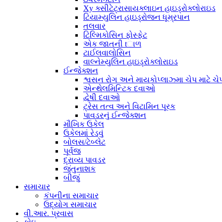
Xy ક્સીટેટ્રાસાયક્લાઇન હાઇડ્રોક્લોરાઇડ
ટિયામ્યુલિન હાઇડ્રોજન ધૂમ્રપાન
તલવાર
ટિલ્મિકોસિન ફોસ્ફેટ
એક જાતની tાળ
ટાઈલવાલોસિન
વાલ્નેમ્યુલિન હાઇડ્રોક્લોરાઇડ
ઈન્જેક્શન
શ્વસન રોગ અને માયકોપ્લાઝ્મા ચેપ માટે ચેપ
એન્થેલમિન્ટિક દવાઓ
દ્વેષી દવાઓ
ટ્રેસ તત્વ અને વિટામિન પૂરક
પાવડરનું ઈન્જેક્શન
મૌખિક ઉકેલ
ઉકેલમાં રેડવું
બોલસ/ટેબ્લેટ
પૂર્વજ
દ્રાવ્ય પાવડર
જંતુનાશક
બીજું
સમાચાર
કંપનીના સમાચાર
ઉદ્યોગ સમાચાર
વી.આર. પ્રવાસ