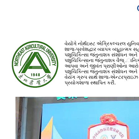
વેયોંગે નોર્થઇસ્ટ એગ્રિકલ્ચરલ યુન
શાળા-પ્રવેશદ્વાર વ્યાપક વ્યૂહાત્મક સ
પશુચિકિત્સા જંતુનાશક સંશોધન અને
પશુચિકિત્સાના જંતુનાશક વૈજ્ .ાનિક
આપવા અને જીવંત પ્રાણીઓના આરોગ્ય
પશુચિકિત્સા જંતુનાશક સંશોધન અને 
વેયંગ ગ્રુપ સાથે શાળા-એન્ટરપ્રાઇઝ
પ્રયોગશાળા સ્થાપિત કરી.