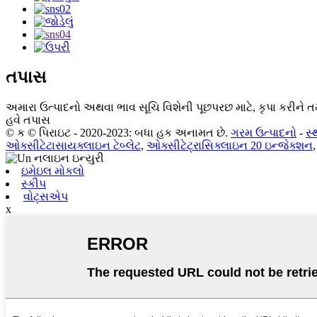
તપાસ
અમારા ઉત્પાદનો અથવા ભાવ સૂચિ વિશેની પૂછપરછ માટે, કૃપા કરીને તમ
હવે તપાસ
© ક © પિરાઇટ - 2020-2023: બધા હક અનામત છે.
ગરમ ઉત્પાદનો
-
સ
ઓક્સીટેટાસાયક્લાઇન ટેબ્લેટ
,
ઓક્સીટેટ્રાસિક્લાઇન 20 ઇન્જેક્શન
ઇમેઇલ મોકલો
સ્કીપ
વોટ્સએપ
x