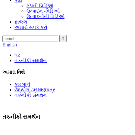
કોઇ
કંપની વિડિઓ
ઉત્પાદન -વિડિઓ
ઉત્પાદનોની વિડિઓ
ફાજલ
અમારો સંપર્ક કરો
English
ઘર
તકનીકી સમર્થન
અમારા વિશે
કારખાનું
ઉદ્યોગ -પ્રમાણપત્ર
તકનીકી સમર્થન
તકનીકી સમર્થન