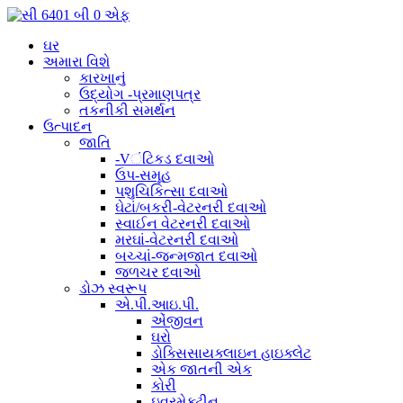
ઘર
અમારા વિશે
કારખાનું
ઉદ્યોગ -પ્રમાણપત્ર
તકનીકી સમર્થન
ઉત્પાદન
જાતિ
-Vંટિકડ દવાઓ
ઉપ-સમૂહ
પશુચિકિત્સા દવાઓ
ઘેટાં/બકરી-વેટરનરી દવાઓ
સ્વાઈન વેટરનરી દવાઓ
મરઘાં-વેટરનરી દવાઓ
બચ્ચાં-જન્મજાત દવાઓ
જળચર દવાઓ
ડોઝ સ્વરૂપ
એ.પી.આઇ.પી.
એંજીવન
ઘરો
ડોક્સિસાયક્લાઇન હાઇક્લેટ
એક જાતની એક
કોરી
ઇવરમેક્ટીન