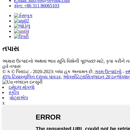
E-mail: info-vet@veyong.com
ફોન: +86 311 86065103
તપાસ
અમારા ઉત્પાદનો અથવા ભાવ સૂચિ વિશેની પૂછપરછ માટે, કૃપા કરીને તમ
હવે તપાસ
© ક © પિરાઇટ - 2020-2023: બધા હક અનામત છે.
ગરમ ઉત્પાદનો
-
સ
45% ટિયામ્યુલિન દ્રાવ્ય પાવડર
,
ઓક્સીટેટ્રાસિક્લાઇન 20 ઇન્જેક્શ
ઇમેઇલ મોકલો
સ્કીપ
વોટ્સએપ
x