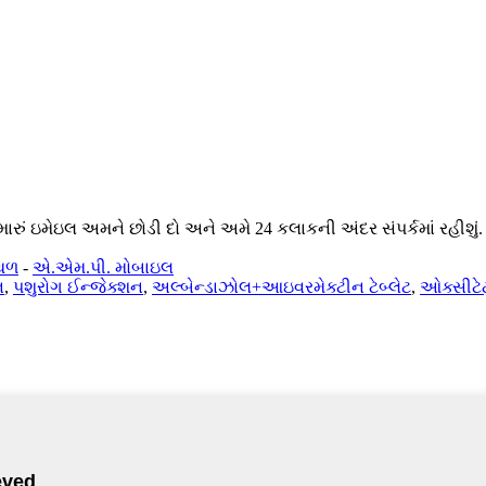
ારું ઇમેઇલ અમને છોડી દો અને અમે 24 કલાકની અંદર સંપર્કમાં રહીશું.
્થળ
-
એ.એમ.પી. મોબાઇલ
ન
,
પશુરોગ ઈન્જેક્શન
,
અલ્બેન્ડાઝોલ+આઇવરમેક્ટીન ટેબ્લેટ
,
ઓક્સીટેટ