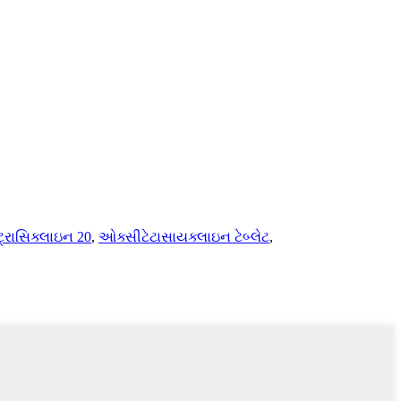
્રાસિક્લાઇન 20
,
ઓક્સીટેટાસાયક્લાઇન ટેબ્લેટ
,