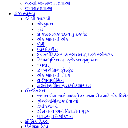
બચ્ચાં-જન્મજાત દવાઓ
જળચર દવાઓ
ડોઝ સ્વરૂપ
એ.પી.આઇ.પી.
એંજીવન
ઘરો
ડોક્સિસાયક્લાઇન હાઇક્લેટ
એક જાતની એક
કોરી
ઇવરમેક્ટીન
Xy ક્સીટેટ્રાસાયક્લાઇન હાઇડ્રોક્લોરાઇડ
ટિયામ્યુલિન હાઇડ્રોજન ધૂમ્રપાન
તલવાર
ટિલ્મિકોસિન ફોસ્ફેટ
એક જાતની tાળ
ટાઈલવાલોસિન
વાલ્નેમ્યુલિન હાઇડ્રોક્લોરાઇડ
ઈન્જેક્શન
શ્વસન રોગ અને માયકોપ્લાઝ્મા ચેપ માટે ચેપ વિરો
એન્થેલમિન્ટિક દવાઓ
દ્વેષી દવાઓ
ટ્રેસ તત્વ અને વિટામિન પૂરક
પાવડરનું ઈન્જેક્શન
મૌખિક ઉકેલ
ઉકેલમાં રેડવું