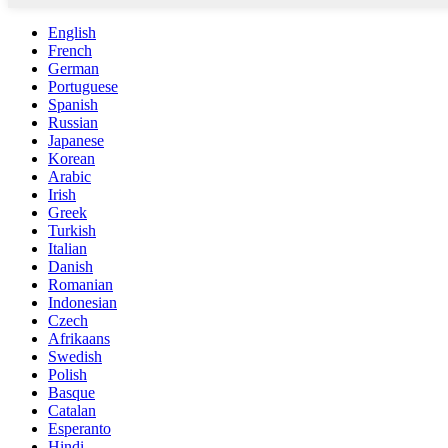
English
French
German
Portuguese
Spanish
Russian
Japanese
Korean
Arabic
Irish
Greek
Turkish
Italian
Danish
Romanian
Indonesian
Czech
Afrikaans
Swedish
Polish
Basque
Catalan
Esperanto
Hindi