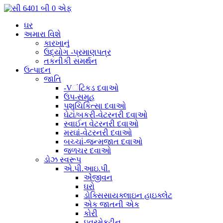
ઘર
અમારા વિશે
કારખાનું
ઉદ્યોગ -પ્રમાણપત્ર
તકનીકી સમર્થન
ઉત્પાદન
જાતિ
-Vંટિકડ દવાઓ
ઉપ-સમૂહ
પશુચિકિત્સા દવાઓ
ઘેટાં/બકરી-વેટરનરી દવાઓ
સ્વાઈન વેટરનરી દવાઓ
મરઘાં-વેટરનરી દવાઓ
બચ્ચાં-જન્મજાત દવાઓ
જળચર દવાઓ
ડોઝ સ્વરૂપ
એ.પી.આઇ.પી.
એંજીવન
ઘરો
ડોક્સિસાયક્લાઇન હાઇક્લેટ
એક જાતની એક
કોરી
ઇવરમેક્ટીન