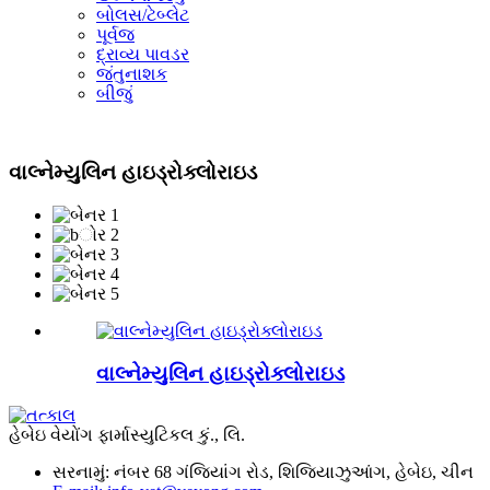
બોલસ/ટેબ્લેટ
પૂર્વજ
દ્રાવ્ય પાવડર
જંતુનાશક
બીજું
વાલ્નેમ્યુલિન હાઇડ્રોક્લોરાઇડ
વાલ્નેમ્યુલિન હાઇડ્રોક્લોરાઇડ
હેબેઇ વેયોંગ ફાર્માસ્યુટિકલ કું., લિ.
સરનામું: નંબર 68 ગંજિયાંગ રોડ, શિજિયાઝુઆંગ, હેબેઇ, ચીન