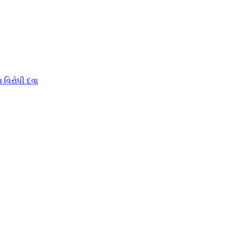
 વિરોધી દવા