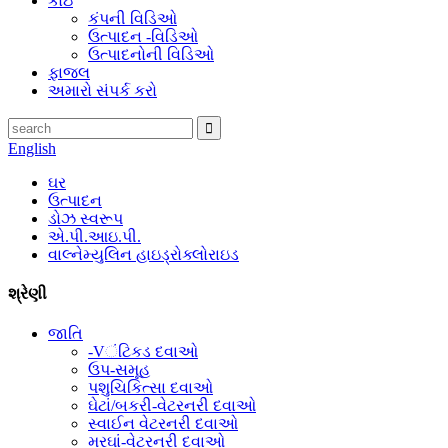
કોઇ
કંપની વિડિઓ
ઉત્પાદન -વિડિઓ
ઉત્પાદનોની વિડિઓ
ફાજલ
અમારો સંપર્ક કરો
English
ઘર
ઉત્પાદન
ડોઝ સ્વરૂપ
એ.પી.આઇ.પી.
વાલ્નેમ્યુલિન હાઇડ્રોક્લોરાઇડ
શ્રેણી
જાતિ
-Vંટિકડ દવાઓ
ઉપ-સમૂહ
પશુચિકિત્સા દવાઓ
ઘેટાં/બકરી-વેટરનરી દવાઓ
સ્વાઈન વેટરનરી દવાઓ
મરઘાં-વેટરનરી દવાઓ