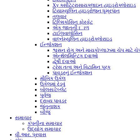
Xy ક્સીટેટ્રાસાયક્લાઇન હાઇડ્રોક્લોરાઇડ
ટિયામ્યુલિન હાઇડ્રોજન ધૂમ્રપાન
તલવાર
ટિલ્મિકોસિન ફોસ્ફેટ
એક જાતની tાળ
ટાઈલવાલોસિન
વાલ્નેમ્યુલિન હાઇડ્રોક્લોરાઇડ
ઈન્જેક્શન
શ્વસન રોગ અને માયકોપ્લાઝ્મા ચેપ માટે ચેપ
એન્થેલમિન્ટિક દવાઓ
દ્વેષી દવાઓ
ટ્રેસ તત્વ અને વિટામિન પૂરક
પાવડરનું ઈન્જેક્શન
મૌખિક ઉકેલ
ઉકેલમાં રેડવું
બોલસ/ટેબ્લેટ
પૂર્વજ
દ્રાવ્ય પાવડર
જંતુનાશક
બીજું
સમાચાર
કંપનીના સમાચાર
ઉદ્યોગ સમાચાર
વી.આર. પ્રવાસ