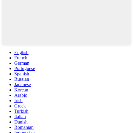
English
French
German
Portuguese
Spanish
Russian
Japanese
Korean
Arabic
Irish
Greek
Turkish
Italian
Danish
Romanian
Indonesian