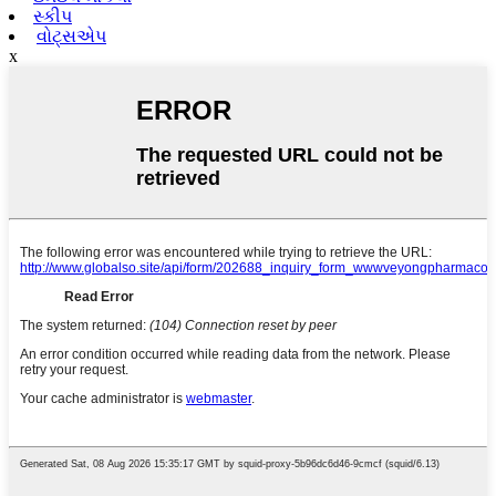
સ્કીપ
વોટ્સએપ
x