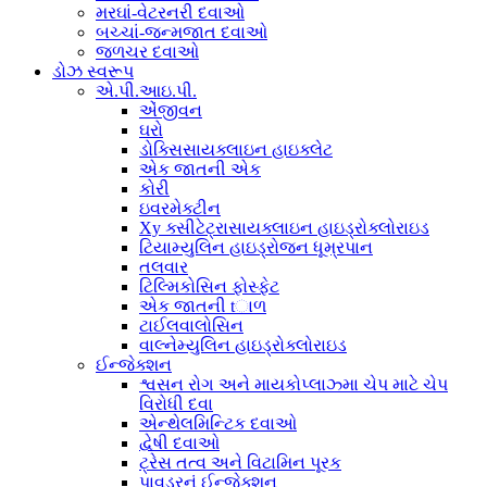
મરઘાં-વેટરનરી દવાઓ
બચ્ચાં-જન્મજાત દવાઓ
જળચર દવાઓ
ડોઝ સ્વરૂપ
એ.પી.આઇ.પી.
એંજીવન
ઘરો
ડોક્સિસાયક્લાઇન હાઇક્લેટ
એક જાતની એક
કોરી
ઇવરમેક્ટીન
Xy ક્સીટેટ્રાસાયક્લાઇન હાઇડ્રોક્લોરાઇડ
ટિયામ્યુલિન હાઇડ્રોજન ધૂમ્રપાન
તલવાર
ટિલ્મિકોસિન ફોસ્ફેટ
એક જાતની tાળ
ટાઈલવાલોસિન
વાલ્નેમ્યુલિન હાઇડ્રોક્લોરાઇડ
ઈન્જેક્શન
શ્વસન રોગ અને માયકોપ્લાઝ્મા ચેપ માટે ચેપ
વિરોધી દવા
એન્થેલમિન્ટિક દવાઓ
દ્વેષી દવાઓ
ટ્રેસ તત્વ અને વિટામિન પૂરક
પાવડરનું ઈન્જેક્શન