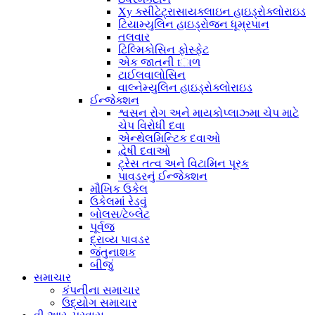
Xy ક્સીટેટ્રાસાયક્લાઇન હાઇડ્રોક્લોરાઇડ
ટિયામ્યુલિન હાઇડ્રોજન ધૂમ્રપાન
તલવાર
ટિલ્મિકોસિન ફોસ્ફેટ
એક જાતની tાળ
ટાઈલવાલોસિન
વાલ્નેમ્યુલિન હાઇડ્રોક્લોરાઇડ
ઈન્જેક્શન
શ્વસન રોગ અને માયકોપ્લાઝ્મા ચેપ માટે
ચેપ વિરોધી દવા
એન્થેલમિન્ટિક દવાઓ
દ્વેષી દવાઓ
ટ્રેસ તત્વ અને વિટામિન પૂરક
પાવડરનું ઈન્જેક્શન
મૌખિક ઉકેલ
ઉકેલમાં રેડવું
બોલસ/ટેબ્લેટ
પૂર્વજ
દ્રાવ્ય પાવડર
જંતુનાશક
બીજું
સમાચાર
કંપનીના સમાચાર
ઉદ્યોગ સમાચાર