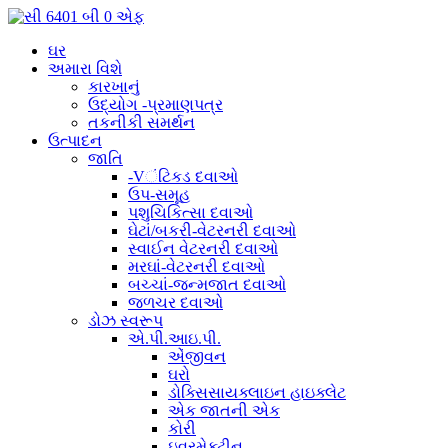
ઘર
અમારા વિશે
કારખાનું
ઉદ્યોગ -પ્રમાણપત્ર
તકનીકી સમર્થન
ઉત્પાદન
જાતિ
-Vંટિકડ દવાઓ
ઉપ-સમૂહ
પશુચિકિત્સા દવાઓ
ઘેટાં/બકરી-વેટરનરી દવાઓ
સ્વાઈન વેટરનરી દવાઓ
મરઘાં-વેટરનરી દવાઓ
બચ્ચાં-જન્મજાત દવાઓ
જળચર દવાઓ
ડોઝ સ્વરૂપ
એ.પી.આઇ.પી.
એંજીવન
ઘરો
ડોક્સિસાયક્લાઇન હાઇક્લેટ
એક જાતની એક
કોરી
ઇવરમેક્ટીન