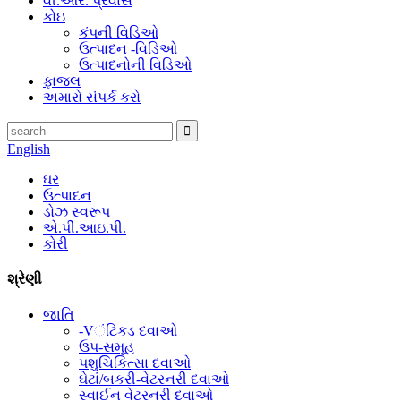
વી.આર. પ્રવાસ
કોઇ
કંપની વિડિઓ
ઉત્પાદન -વિડિઓ
ઉત્પાદનોની વિડિઓ
ફાજલ
અમારો સંપર્ક કરો
English
ઘર
ઉત્પાદન
ડોઝ સ્વરૂપ
એ.પી.આઇ.પી.
કોરી
શ્રેણી
જાતિ
-Vંટિકડ દવાઓ
ઉપ-સમૂહ
પશુચિકિત્સા દવાઓ
ઘેટાં/બકરી-વેટરનરી દવાઓ
સ્વાઈન વેટરનરી દવાઓ