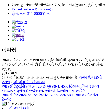
સરનામું: નંબર 68 ગંજિયાંગ રોડ, શિજિયાઝુઆંગ, હેબેઇ, ચીન
E-mail: info-vet@veyong.com
ફોન: +86 311 86065103
તપાસ
અમારા ઉત્પાદનો અથવા ભાવ સૂચિ વિશેની પૂછપરછ માટે, કૃપા કરીને
તમારું ઇમેઇલ અમને છોડી દો અને અમે 24 કલાકની અંદર સંપર્કમાં
રહીશું.
હવે તપાસ
© ક © પિરાઇટ - 2020-2023: બધા હક અનામત છે.
ગરમ ઉત્પાદનો
-
સ્થળ
-
એ.એમ.પી. મોબાઇલ
ઓક્સીટેટ્રાસિક્લાઇન 20 ઇન્જેક્શન
,
45% ટિયામ્યુલિન દ્રાવ્ય
પાવડર
,
પશુરોગ ઈન્જેક્શન
,
ઓક્સીટેટ્રાસિક્લાઇન 20
,
ઓક્સીટેટાસાયક્લાઇન ટેબ્લેટ
,
અલ્બેન્ડાઝોલ+આઇવરમેક્ટીન
ટેબ્લેટ
,
ઇમેઇલ મોકલો