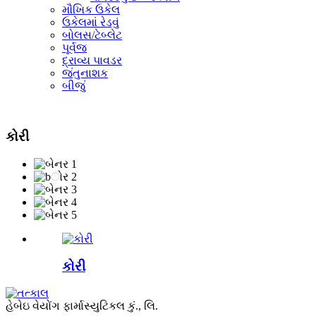
મૌખિક ઉકેલ
ઉકેલમાં રેડવું
બોલસ/ટેબ્લેટ
પૂર્વજ
દ્રાવ્ય પાવડર
જંતુનાશક
બીજું
કોરી
કોરી
હેબેઇ વેયોંગ ફાર્માસ્યુટિકલ કું., લિ.