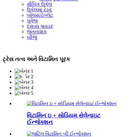
મૌખિક ઉકેલ
ઉકેલમાં રેડવું
બોલસ/ટેબ્લેટ
પૂર્વજ
દ્રાવ્ય પાવડર
જંતુનાશક
બીજું
ટ્રેસ તત્વ અને વિટામિન પૂરક
વિટામિન ઇ + સોડિયમ સેલેનાઇટ
ઈન્જેક્શન