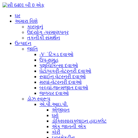
ઘર
અમારા વિશે
કારખાનું
ઉદ્યોગ -પ્રમાણપત્ર
તકનીકી સમર્થન
ઉત્પાદન
જાતિ
-Vંટિકડ દવાઓ
ઉપ-સમૂહ
પશુચિકિત્સા દવાઓ
ઘેટાં/બકરી-વેટરનરી દવાઓ
સ્વાઈન વેટરનરી દવાઓ
મરઘાં-વેટરનરી દવાઓ
બચ્ચાં-જન્મજાત દવાઓ
જળચર દવાઓ
ડોઝ સ્વરૂપ
એ.પી.આઇ.પી.
એંજીવન
ઘરો
ડોક્સિસાયક્લાઇન હાઇક્લેટ
એક જાતની એક
કોરી
ઇવરમેક્ટીન