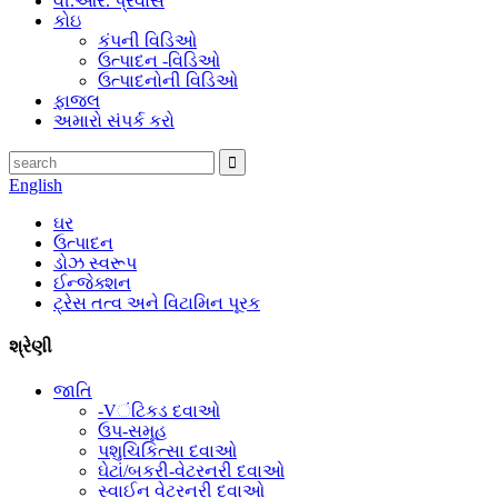
વી.આર. પ્રવાસ
કોઇ
કંપની વિડિઓ
ઉત્પાદન -વિડિઓ
ઉત્પાદનોની વિડિઓ
ફાજલ
અમારો સંપર્ક કરો
English
ઘર
ઉત્પાદન
ડોઝ સ્વરૂપ
ઈન્જેક્શન
ટ્રેસ તત્વ અને વિટામિન પૂરક
શ્રેણી
જાતિ
-Vંટિકડ દવાઓ
ઉપ-સમૂહ
પશુચિકિત્સા દવાઓ
ઘેટાં/બકરી-વેટરનરી દવાઓ
સ્વાઈન વેટરનરી દવાઓ