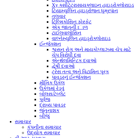
Xy ક્સીટેટ્રાસાયક્લાઇન હાઇડ્રોક્લોરાઇડ
ટિયામ્યુલિન હાઇડ્રોજન ધૂમ્રપાન
તલવાર
ટિલ્મિકોસિન ફોસ્ફેટ
એક જાતની tાળ
ટાઈલવાલોસિન
વાલ્નેમ્યુલિન હાઇડ્રોક્લોરાઇડ
ઈન્જેક્શન
શ્વસન રોગ અને માયકોપ્લાઝ્મા ચેપ માટે
ચેપ વિરોધી દવા
એન્થેલમિન્ટિક દવાઓ
દ્વેષી દવાઓ
ટ્રેસ તત્વ અને વિટામિન પૂરક
પાવડરનું ઈન્જેક્શન
મૌખિક ઉકેલ
ઉકેલમાં રેડવું
બોલસ/ટેબ્લેટ
પૂર્વજ
દ્રાવ્ય પાવડર
જંતુનાશક
બીજું
સમાચાર
કંપનીના સમાચાર
ઉદ્યોગ સમાચાર