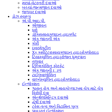
મરઘાં-વેટરનરી દવાઓ
બચ્ચાં-જન્મજાત દવાઓ
જળચર દવાઓ
ડોઝ સ્વરૂપ
એ.પી.આઇ.પી.
એંજીવન
ઘરો
ડોક્સિસાયક્લાઇન હાઇક્લેટ
એક જાતની એક
કોરી
ઇવરમેક્ટીન
Xy ક્સીટેટ્રાસાયક્લાઇન હાઇડ્રોક્લોરાઇડ
ટિયામ્યુલિન હાઇડ્રોજન ધૂમ્રપાન
તલવાર
ટિલ્મિકોસિન ફોસ્ફેટ
એક જાતની tાળ
ટાઈલવાલોસિન
વાલ્નેમ્યુલિન હાઇડ્રોક્લોરાઇડ
ઈન્જેક્શન
શ્વસન રોગ અને માયકોપ્લાઝ્મા ચેપ માટે ચેપ
વિરોધી દવા
એન્થેલમિન્ટિક દવાઓ
દ્વેષી દવાઓ
ટ્રેસ તત્વ અને વિટામિન પૂરક
પાવડરનું ઈન્જેક્શન