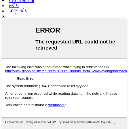
ઇમેઇલ મોકલો
સ્કીપ
વોટ્સએપ
x