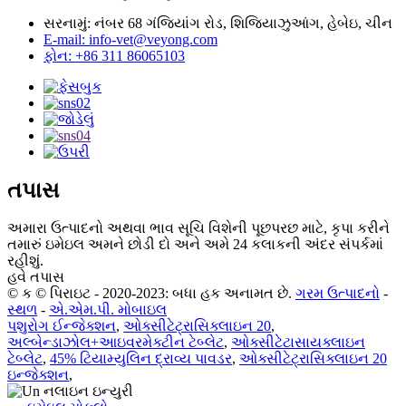
સરનામું: નંબર 68 ગંજિયાંગ રોડ, શિજિયાઝુઆંગ, હેબેઇ, ચીન
E-mail: info-vet@veyong.com
ફોન: +86 311 86065103
તપાસ
અમારા ઉત્પાદનો અથવા ભાવ સૂચિ વિશેની પૂછપરછ માટે, કૃપા કરીને
તમારું ઇમેઇલ અમને છોડી દો અને અમે 24 કલાકની અંદર સંપર્કમાં
રહીશું.
હવે તપાસ
© ક © પિરાઇટ - 2020-2023: બધા હક અનામત છે.
ગરમ ઉત્પાદનો
-
સ્થળ
-
એ.એમ.પી. મોબાઇલ
પશુરોગ ઈન્જેક્શન
,
ઓક્સીટેટ્રાસિક્લાઇન 20
,
અલ્બેન્ડાઝોલ+આઇવરમેક્ટીન ટેબ્લેટ
,
ઓક્સીટેટાસાયક્લાઇન
ટેબ્લેટ
,
45% ટિયામ્યુલિન દ્રાવ્ય પાવડર
,
ઓક્સીટેટ્રાસિક્લાઇન 20
ઇન્જેક્શન
,