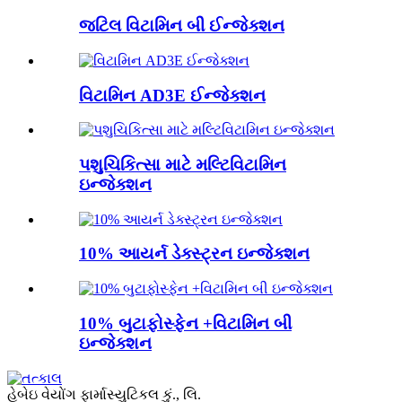
જટિલ વિટામિન બી ઈન્જેક્શન
વિટામિન AD3E ઈન્જેક્શન
પશુચિકિત્સા માટે મલ્ટિવિટામિન
ઇન્જેક્શન
10% આયર્ન ડેક્સ્ટ્રન ઇન્જેક્શન
10% બુટાફોસ્ફેન +વિટામિન બી
ઇન્જેક્શન
હેબેઇ વેયોંગ ફાર્માસ્યુટિકલ કું., લિ.