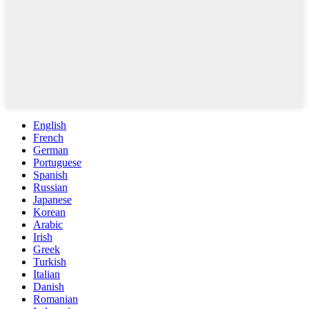
English
French
German
Portuguese
Spanish
Russian
Japanese
Korean
Arabic
Irish
Greek
Turkish
Italian
Danish
Romanian