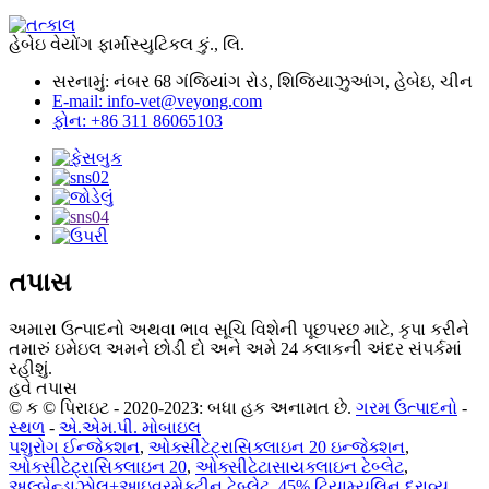
હેબેઇ વેયોંગ ફાર્માસ્યુટિકલ કું., લિ.
સરનામું: નંબર 68 ગંજિયાંગ રોડ, શિજિયાઝુઆંગ, હેબેઇ, ચીન
E-mail: info-vet@veyong.com
ફોન: +86 311 86065103
તપાસ
અમારા ઉત્પાદનો અથવા ભાવ સૂચિ વિશેની પૂછપરછ માટે, કૃપા કરીને
તમારું ઇમેઇલ અમને છોડી દો અને અમે 24 કલાકની અંદર સંપર્કમાં
રહીશું.
હવે તપાસ
© ક © પિરાઇટ - 2020-2023: બધા હક અનામત છે.
ગરમ ઉત્પાદનો
-
સ્થળ
-
એ.એમ.પી. મોબાઇલ
પશુરોગ ઈન્જેક્શન
,
ઓક્સીટેટ્રાસિક્લાઇન 20 ઇન્જેક્શન
,
ઓક્સીટેટ્રાસિક્લાઇન 20
,
ઓક્સીટેટાસાયક્લાઇન ટેબ્લેટ
,
અલ્બેન્ડાઝોલ+આઇવરમેક્ટીન ટેબ્લેટ
,
45% ટિયામ્યુલિન દ્રાવ્ય