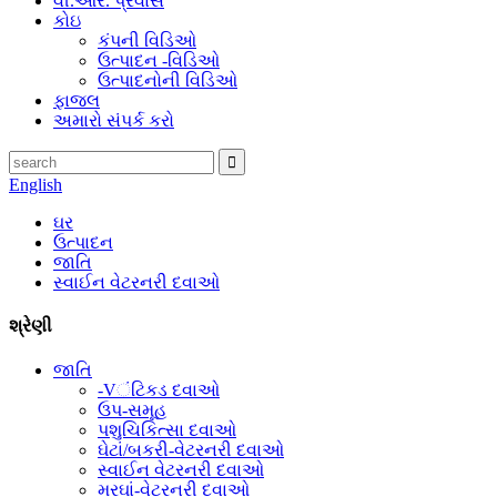
વી.આર. પ્રવાસ
કોઇ
કંપની વિડિઓ
ઉત્પાદન -વિડિઓ
ઉત્પાદનોની વિડિઓ
ફાજલ
અમારો સંપર્ક કરો
English
ઘર
ઉત્પાદન
જાતિ
સ્વાઈન વેટરનરી દવાઓ
શ્રેણી
જાતિ
-Vંટિકડ દવાઓ
ઉપ-સમૂહ
પશુચિકિત્સા દવાઓ
ઘેટાં/બકરી-વેટરનરી દવાઓ
સ્વાઈન વેટરનરી દવાઓ
મરઘાં-વેટરનરી દવાઓ