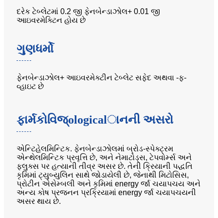
દરેક ટેબ્લેટમાં 0.2 જી ફેનબેન્ડાઝોલ+ 0.01 જી
આઇવરમેક્ટિન હોય છે
ગુણધર્મો
ફેનબેન્ડાઝોલ+ આઇવરમેક્ટીન ટેબ્લેટ સફેદ અથવા -ફ-
વ્હાઇટ છે
ફાર્મકોવિજ્ologicalાનની અસરો
એન્ટિહેલમિન્ટિક. ફેનબેન્ડાઝોલમાં બ્રોડ-સ્પેક્ટ્રમ
એન્થેલમિન્ટિક પ્રવૃત્તિ છે, અને નેમાટોડ્સ, ટેપવોર્મ્સ અને
ફ્લુક્સ પર હત્યાની તીવ્ર અસર છે. તેની ક્રિયાની પદ્ધતિ
કૃમિમાં ટ્યુબ્યુલિન સાથે જોડાયેલી છે, જેનાથી મિટોસિસ,
પ્રોટીન એસેમ્બલી અને કૃમિમાં energy ર્જા ચયાપચય અને
અન્ય કોષ પ્રજનન પ્રક્રિયામાં energy ર્જા ચયાપચયની
અસર થાય છે.