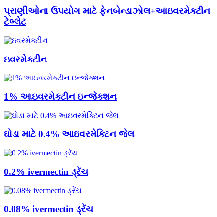
પ્રાણીઓના ઉપયોગ માટે ફેનબેન્ડાઝોલ+આઇવરમેક્ટીન
ટેબ્લેટ
ઇવરમેક્ટીન
1% આઇવરમેક્ટીન ઇન્જેક્શન
ઘોડા માટે 0.4% આઇવરમેક્ટિન જેલ
0.2% ivermectin ડ્રેંચ
0.08% ivermectin ડ્રેંચ