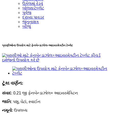
ઉકેલમાં રેડવું
બોલસ/ટેબ્લેટ
પૂર્વજ
દ્રાવ્ય પાવડર
જંતુનાશક
બીજું
પ્રાણીઓના ઉપયોગ માટે ફેનબેન્ડાઝોલ+આઇવરમેક્ટીન ટેબ્લેટ
ટૂંકા વર્ણન:
સંવાદ
: 0.21 જી ફેનબેન્ડાઝોલ+ આઇવરમેક્ટિન
જાતિ
: પશુ, ઘેટાં, સ્વાઈન
નમૂનો
: ઉપલબ્ધ