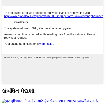
સંબંધિત પેદાશો