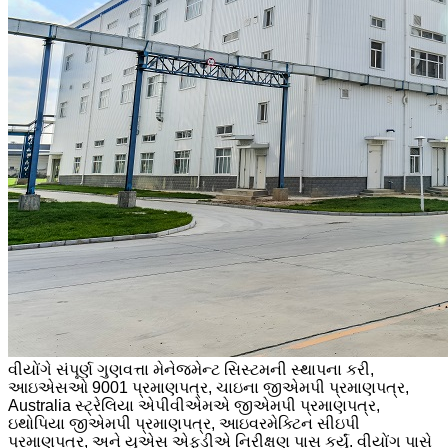
વીયોંગે સંપૂર્ણ ગુણવત્તા મેનેજમેન્ટ સિસ્ટમની સ્થાપના કરી,
આઇએસઓ 9001 પ્રમાણપત્ર, ચાઇના જીએમપી પ્રમાણપત્ર,
Australia સ્ટ્રેલિયા એપીવીએમએ જીએમપી પ્રમાણપત્ર,
ઇથોપિયા જીએમપી પ્રમાણપત્ર, આઇવરમેક્ટિન સીઇપી
પ્રમાણપત્ર, અને યુએસ એફડીએ નિરીક્ષણ પાસ કર્યું. વીયોંગ પાસે