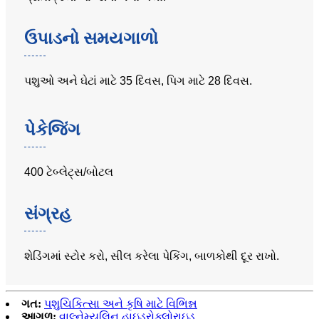
ઉપાડનો સમયગાળો
પશુઓ અને ઘેટાં માટે 35 દિવસ, પિગ માટે 28 દિવસ.
પેકેજિંગ
400 ટેબ્લેટ્સ/બોટલ
સંગ્રહ
શેડિંગમાં સ્ટોર કરો, સીલ કરેલા પેકિંગ, બાળકોથી દૂર રાખો.
ગત:
પશુચિકિત્સા અને કૃષિ માટે વિભિન્ન
આગળ:
વાલ્નેમ્યુલિન હાઇડ્રોક્લોરાઇડ