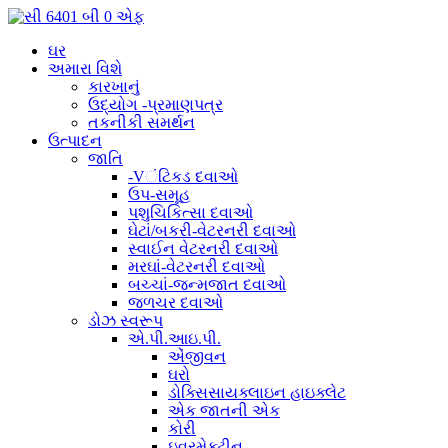
ઘર
અમારા વિશે
કારખાનું
ઉદ્યોગ -પ્રમાણપત્ર
તકનીકી સમર્થન
ઉત્પાદન
જાતિ
-Vંટિકડ દવાઓ
ઉપ-સમૂહ
પશુચિકિત્સા દવાઓ
ઘેટાં/બકરી-વેટરનરી દવાઓ
સ્વાઈન વેટરનરી દવાઓ
મરઘાં-વેટરનરી દવાઓ
બચ્ચાં-જન્મજાત દવાઓ
જળચર દવાઓ
ડોઝ સ્વરૂપ
એ.પી.આઇ.પી.
એંજીવન
ઘરો
ડોક્સિસાયક્લાઇન હાઇક્લેટ
એક જાતની એક
કોરી
ઇવરમેક્ટીન