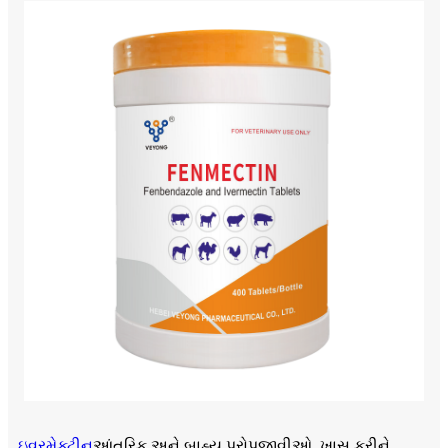
ઇવરમેક્ટીન
આંતરિક અને બાહ્ય પરોપજીવીઓ, ખાસ કરીને