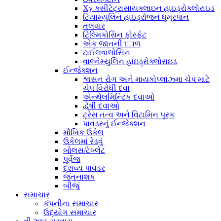
Xy ક્સીટેટ્રાસાયક્લાઇન હાઇડ્રોક્લોરાઇડ
ટિયામ્યુલિન હાઇડ્રોજન ધૂમ્રપાન
તલવાર
ટિલ્મિકોસિન ફોસ્ફેટ
એક જાતની tાળ
ટાઈલવાલોસિન
વાલ્નેમ્યુલિન હાઇડ્રોક્લોરાઇડ
ઈન્જેક્શન
શ્વસન રોગ અને માયકોપ્લાઝ્મા ચેપ માટે
ચેપ વિરોધી દવા
એન્થેલમિન્ટિક દવાઓ
દ્વેષી દવાઓ
ટ્રેસ તત્વ અને વિટામિન પૂરક
પાવડરનું ઈન્જેક્શન
મૌખિક ઉકેલ
ઉકેલમાં રેડવું
બોલસ/ટેબ્લેટ
પૂર્વજ
દ્રાવ્ય પાવડર
જંતુનાશક
બીજું
સમાચાર
કંપનીના સમાચાર
ઉદ્યોગ સમાચાર