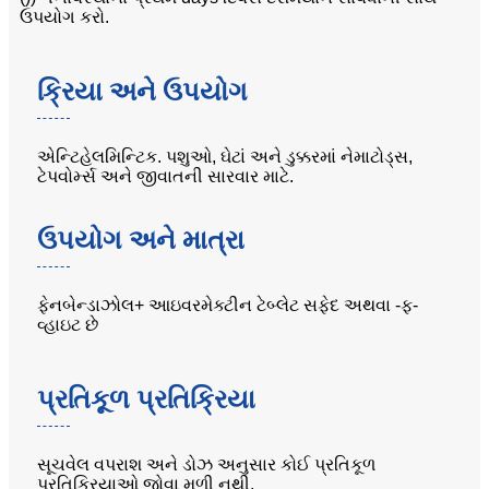
ઉપયોગ કરો.
ક્રિયા અને ઉપયોગ
એન્ટિહેલમિન્ટિક. પશુઓ, ઘેટાં અને ડુક્કરમાં નેમાટોડ્સ,
ટેપવોર્મ્સ અને જીવાતની સારવાર માટે.
ઉપયોગ અને માત્રા
ફેનબેન્ડાઝોલ+ આઇવરમેક્ટીન ટેબ્લેટ સફેદ અથવા -ફ-
વ્હાઇટ છે
પ્રતિકૂળ પ્રતિક્રિયા
સૂચવેલ વપરાશ અને ડોઝ અનુસાર કોઈ પ્રતિકૂળ
પ્રતિક્રિયાઓ જોવા મળી નથી.