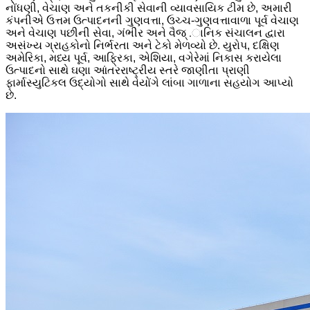
નોંધણી, વેચાણ અને તકનીકી સેવાની વ્યાવસાયિક ટીમ છે, અમારી
કંપનીએ ઉત્તમ ઉત્પાદનની ગુણવત્તા, ઉચ્ચ-ગુણવત્તાવાળા પૂર્વ વેચાણ
અને વેચાણ પછીની સેવા, ગંભીર અને વૈજ્ .ાનિક સંચાલન દ્વારા
અસંખ્ય ગ્રાહકોનો નિર્ભરતા અને ટેકો મેળવ્યો છે. યુરોપ, દક્ષિણ
અમેરિકા, મધ્ય પૂર્વ, આફ્રિકા, એશિયા, વગેરેમાં નિકાસ કરાયેલા
ઉત્પાદનો સાથે ઘણા આંતરરાષ્ટ્રીય સ્તરે જાણીતા પ્રાણી
ફાર્માસ્યુટિકલ ઉદ્યોગો સાથે વેયોંગે લાંબા ગાળાના સહયોગ આપ્યો
છે.