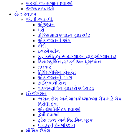
બચ્ચાં-જન્મજાત દવાઓ
જળચર દવાઓ
ડોઝ સ્વરૂપ
એ.પી.આઇ.પી.
એંજીવન
ઘરો
ડોક્સિસાયક્લાઇન હાઇક્લેટ
એક જાતની એક
કોરી
ઇવરમેક્ટીન
Xy ક્સીટેટ્રાસાયક્લાઇન હાઇડ્રોક્લોરાઇડ
ટિયામ્યુલિન હાઇડ્રોજન ધૂમ્રપાન
તલવાર
ટિલ્મિકોસિન ફોસ્ફેટ
એક જાતની tાળ
ટાઈલવાલોસિન
વાલ્નેમ્યુલિન હાઇડ્રોક્લોરાઇડ
ઈન્જેક્શન
શ્વસન રોગ અને માયકોપ્લાઝ્મા ચેપ માટે ચેપ
વિરોધી દવા
એન્થેલમિન્ટિક દવાઓ
દ્વેષી દવાઓ
ટ્રેસ તત્વ અને વિટામિન પૂરક
પાવડરનું ઈન્જેક્શન
મૌખિક ઉકેલ