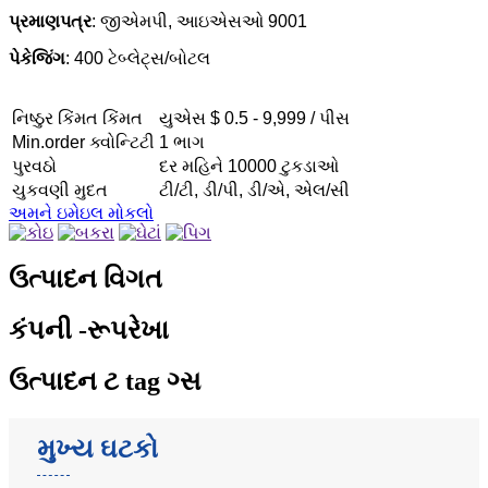
પ્રમાણપત્ર
: જીએમપી, આઇએસઓ 9001
પેકેજિંગ
: 400 ટેબ્લેટ્સ/બોટલ
નિષ્ઠુર કિંમત કિંમત
યુએસ $ 0.5 - 9,999 / પીસ
Min.order ક્વોન્ટિટી
1 ભાગ
પુરવઠો
દર મહિને 10000 ટુકડાઓ
ચુકવણી મુદત
ટી/ટી, ડી/પી, ડી/એ, એલ/સી
અમને ઇમેઇલ મોકલો
ઉત્પાદન વિગત
કંપની -રૂપરેખા
ઉત્પાદન ટ tag ગ્સ
મુખ્ય ઘટકો