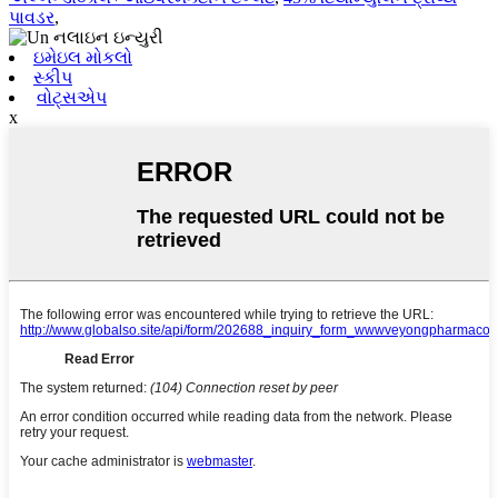
પાવડર
,
ઇમેઇલ મોકલો
સ્કીપ
વોટ્સએપ
x