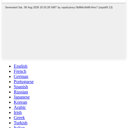
English
French
German
Portuguese
Spanish
Russian
Japanese
Korean
Arabic
Irish
Greek
Turkish
Italian