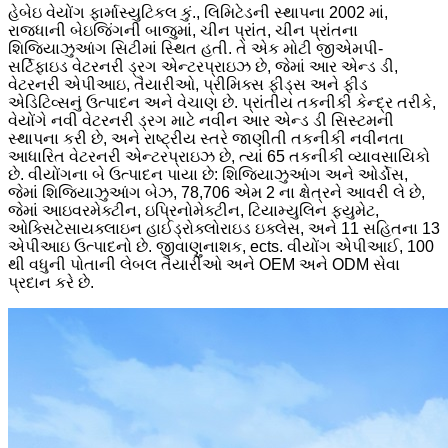
હેબેઇ વેયોંગ ફાર્માસ્યુટિકલ કું., લિમિટેડની સ્થાપના 2002 માં,
રાજધાની બેઇજિંગની બાજુમાં, ચીન પ્રાંત, ચીન પ્રાંતના
શિજિયાઝુઆંગ સિટીમાં સ્થિત હતી. તે એક મોટી જીએમપી-
સર્ટિફાઇડ વેટરનરી ડ્રગ એન્ટરપ્રાઇઝ છે, જેમાં આર એન્ડ ડી,
વેટરનરી એપીઆઇ, તૈયારીઓ, પ્રીમિક્સ ફીડ્સ અને ફીડ
એડિટિવ્સનું ઉત્પાદન અને વેચાણ છે. પ્રાંતીય તકનીકી કેન્દ્ર તરીકે,
વેયોંગે નવી વેટરનરી ડ્રગ માટે નવીન આર એન્ડ ડી સિસ્ટમની
સ્થાપના કરી છે, અને રાષ્ટ્રીય સ્તરે જાણીતી તકનીકી નવીનતા
આધારિત વેટરનરી એન્ટરપ્રાઇઝ છે, ત્યાં 65 તકનીકી વ્યાવસાયિકો
છે. વીયોંગના બે ઉત્પાદન પાયા છે: શિજિયાઝુઆંગ અને ઓર્ડોસ,
જેમાં શિજિયાઝુઆંગ બેઝ, 78,706 એમ 2 ના ક્ષેત્રને આવરી લે છે,
જેમાં આઇવરમેક્ટીન, ઇપ્રિનોમેક્ટીન, ટિયામ્યુલિન ફ્યુમેટ,
ઓક્સિટેસાયક્લાઇન હાઈડ્રોક્લોરાઇડ ઇક્લેસ, અને 11 સહિતના 13
એપીઆઇ ઉત્પાદનો છે. જીવાણુનાશક, ects. વીયોંગ એપીઆઈ, 100
થી વધુની પોતાની લેબલ તૈયારીઓ અને OEM અને ODM સેવા
પ્રદાન કરે છે.