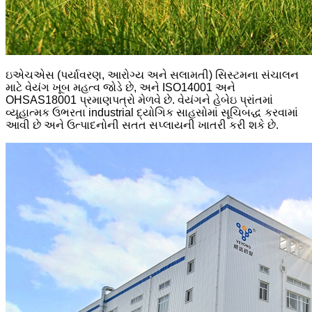
ઇએચએસ (પર્યાવરણ, આરોગ્ય અને સલામતી) સિસ્ટમના સંચાલન
માટે વેયંગ ખૂબ મહત્વ જોડે છે, અને ISO14001 અને
OHSAS18001 પ્રમાણપત્રો મેળવે છે. વેયંગને હેબેઇ પ્રાંતમાં
વ્યૂહાત્મક ઉભરતા industrial દ્યોગિક સાહસોમાં સૂચિબદ્ધ કરવામાં
આવી છે અને ઉત્પાદનોની સતત સપ્લાયની ખાતરી કરી શકે છે.