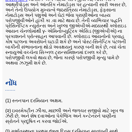
આર્થ્રોપોડ્સ અને આંતરિક નેમાટોડ્સ પર હત્યાની સારી અસર છે,
અને તેનો ઉપયોગ મુખ્યત્વે જઠરાંત્રિય નેમાટોડ્સ, ફેફસાના
નેમાટોડ્સ અને પશુઓ અને ઘેટાં જેવા પ્રાણીઓના બાહ્ય
પરોપજીવીઓને હાંકી કા .વા માટે થાય છે. તેની વ્યભિચાર પદ્ધતિ
પ્રેસિનેપ્ટિક ન્યુરોન્સ અને ખુલ્લા જીએબીએ-મધ્યસ્થી ક્લોરાઇડ
આયન ચેનલોમાંથી γ- એમિનોબ્યુટ્રિક એસિડ (જીએબીએ) ના
પ્રકાશનને પ્રોત્સાહન આપવાની છે. ક્લોરાઇડ આયનોનો પ્રવાહ
કોષ પટલના અવરોધને ઘટાડી શકે છે અને પોસ્ટ-સિનેપ્ટિક પટલની
બાકીની સંભાવનાના થોડો અવક્ષયનું કારણ બની શકે છે, ત્યાં ચેતા
સ્નાયુઓ વચ્ચેના સિગ્નલ ટ્રાન્સમિશનમાં દખલ કરે છે,
પરોપજીવી લકવો થાય છે, જેના કારણે પરોપજીવી મૃત્યુ પામે છે
અથવા ઝઝૂમી શકે છે.
નોંધ
(1) સ્તનપાન દરમિયાન અક્ષમ.
(૨) ઇવરમેક્ટીન ઝીંગા, માછલી અને જળચર સજીવો માટે ખૂબ જ
ઝેરી છે, અને શેષ દવાઓના પેકેજિંગ અને કન્ટેનરને પાણીના
સ્રોતને પ્રદૂષિત ન કરવા જોઈએ.
()) ગર્ભાવસ્થાના પ્રથમ days દિવસ દરમિયાન સાવધાની સાથે