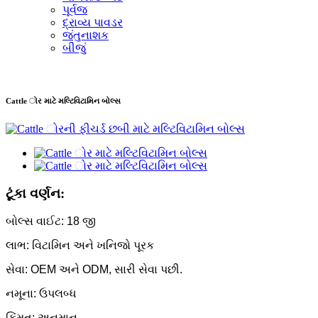
પૂર્વજ
દ્રાવ્ય પાવડર
જંતુનાશક
બીજું
Cattle ોર માટે મલ્ટિવિટામિન બોલ્સ
ટૂંકા વર્ણન:
બોલ્સ વાઈટ: 18 જી
લાભ: વિટામિન અને ખનિજો પૂરક
સેવા: OEM અને ODM, સારી સેવા પછી.
નમૂના: ઉપલબ્ધ
કિંમત: અનુમાન.