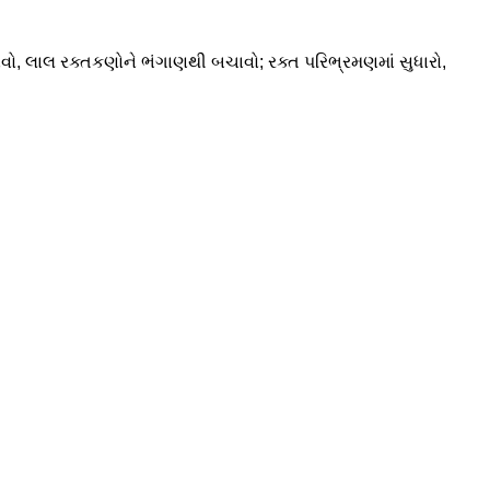
ો, લાલ રક્તકણોને ભંગાણથી બચાવો; રક્ત પરિભ્રમણમાં સુધારો,