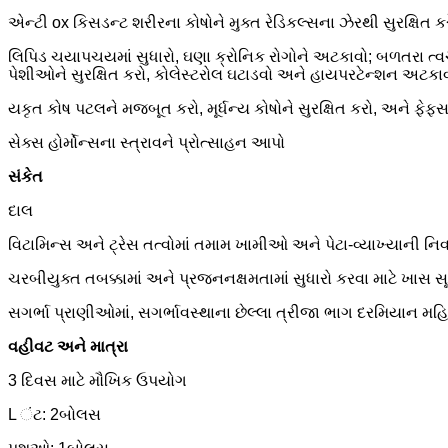
એન્ટી ox કિસડન્ટ શરીરના કોષોને મુક્ત રેડિકલ્સના ઝેરથી સુરક્ષિત કરે
લિપિડ ચયાપચયમાં સુધારો, ઘણા ક્રોનિક રોગોને અટકાવો; બળતરા ત્
પેશીઓને સુરક્ષિત કરો, કોલેસ્ટરોલ ઘટાડવો અને હાયપરટેન્શન અટકાવ
યકૃત કોષ પટલને મજબૂત કરો, મૂર્ધન્ય કોષોને સુરક્ષિત કરો, અને ફેફસ
સેક્સ હોર્મોન્સના સ્ત્રાવને પ્રોત્સાહન આપો
સંકેત
દાલ
વિટામિન્સ અને ટ્રેસ તત્વોમાં તમામ ખામીઓ અને પેટા-વ્યાખ્યાની નિ
ચરબીયુક્ત તબક્કામાં અને પ્રજનનક્ષમતામાં સુધારો કરવા માટે ખાસ સ
સગર્ભા પ્રાણીઓમાં, સગર્ભાવસ્થાના છેલ્લા ત્રીજા ભાગ દરમિયાન મહ
વહીવટ અને માત્રા
3 દિવસ માટે મૌખિક ઉપયોગ
L ંટ: 2બોલસ