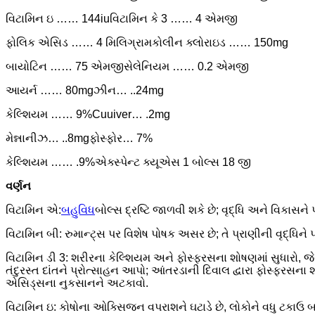
વિટામિન ઇ …… 144iu
વિટામિન કે 3 …… 4 એમજી
ફોલિક એસિડ …… 4 મિલિગ્રામ
કોલીન ક્લોરાઇડ …… 150mg
બાયોટિન …… 75 એમજી
સેલેનિયમ …… 0.2 એમજી
આયર્ન …… 80mg
ઝીન… ..24mg
કેલ્શિયમ …… 9%
Cuuiver… .2mg
મેન્નાનીઝ… ..8mg
ફોસ્ફોર… 7%
કેલ્શિયમ …… .9%
એક્સ્પેન્ટ ક્યૂએસ 1 બોલ્સ 18 જી
વર્ણન
વિટામિન એ:
બહુવિધ
બોલ્સ દ્રષ્ટિ જાળવી શકે છે; વૃદ્ધિ અને વિકાસને
વિટામિન બી: રુમાન્ટ્સ પર વિશેષ પોષક અસર છે; તે પ્રાણીની વૃદ્ધિને 
વિટામિન ડી 3: શરીરના કેલ્શિયમ અને ફોસ્ફરસના શોષણમાં સુધારો, જેથ
તંદુરસ્ત દાંતને પ્રોત્સાહન આપો; આંતરડાની દિવાલ દ્વારા ફોસ્ફરસના શો
એસિડ્સના નુકસાનને અટકાવો.
વિટામિન ઇ: કોષોના ઓક્સિજન વપરાશને ઘટાડે છે, લોકોને વધુ ટકાઉ 