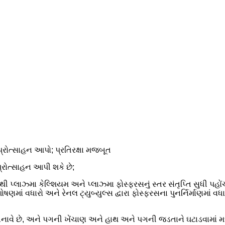
 પ્રોત્સાહન આપો; પ્રતિરક્ષા મજબૂત
પ્રોત્સાહન આપી શકે છે;
ી પ્લાઝ્મા કેલ્શિયમ અને પ્લાઝ્મા ફોસ્ફરસનું સ્તર સંતૃપ્તિ સુધી પહો
ષણમાં વધારો અને રેનલ ટ્યુબ્યુલ્સ દ્વારા ફોસ્ફરસના પુનર્નિર્માણમાં વધ
બનાવે છે, અને પગની ખેંચાણ અને હાથ અને પગની જડતાને ઘટાડવામાં મદ