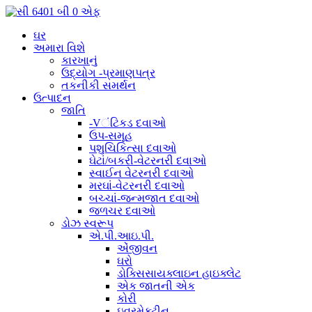
ઘર
અમારા વિશે
કારખાનું
ઉદ્યોગ -પ્રમાણપત્ર
તકનીકી સમર્થન
ઉત્પાદન
જાતિ
-Vંટિકડ દવાઓ
ઉપ-સમૂહ
પશુચિકિત્સા દવાઓ
ઘેટાં/બકરી-વેટરનરી દવાઓ
સ્વાઈન વેટરનરી દવાઓ
મરઘાં-વેટરનરી દવાઓ
બચ્ચાં-જન્મજાત દવાઓ
જળચર દવાઓ
ડોઝ સ્વરૂપ
એ.પી.આઇ.પી.
એંજીવન
ઘરો
ડોક્સિસાયક્લાઇન હાઇક્લેટ
એક જાતની એક
કોરી
ઇવરમેક્ટીન