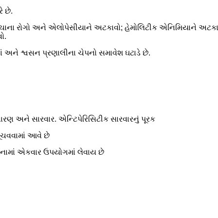
 છે.
વચાના રોગો અને એલોપેસીયાને અટકાવો; હેમોલિટીક એનિમિયાને અટકાવ
ો.
ાં અને શ્વસન પ્રણાલીના ચેપનો સમાવેશ ઘટાડે છે.
વારણ અને સારવાર. એન્ટિપેરિસિટીક સારવારનું પૂરક
ૂચવવામાં આવે છે
િનામાં એકવાર ઉપયોગમાં લેવાય છે