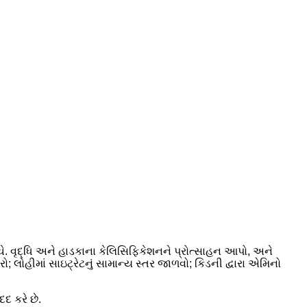
ંચે. વૃદ્ધિ અને હાડકાના કેલિસિફિકેશનને પ્રોત્સાહન આપો, અને
ારો; લોહીમાં સાઇટ્રેટનું સામાન્ય સ્તર જાળવો; કિડની દ્વારા એમિનો
દ કરે છે.