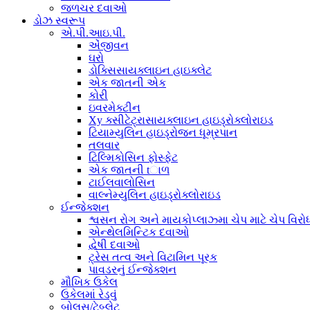
જળચર દવાઓ
ડોઝ સ્વરૂપ
એ.પી.આઇ.પી.
એંજીવન
ઘરો
ડોક્સિસાયક્લાઇન હાઇક્લેટ
એક જાતની એક
કોરી
ઇવરમેક્ટીન
Xy ક્સીટેટ્રાસાયક્લાઇન હાઇડ્રોક્લોરાઇડ
ટિયામ્યુલિન હાઇડ્રોજન ધૂમ્રપાન
તલવાર
ટિલ્મિકોસિન ફોસ્ફેટ
એક જાતની tાળ
ટાઈલવાલોસિન
વાલ્નેમ્યુલિન હાઇડ્રોક્લોરાઇડ
ઈન્જેક્શન
શ્વસન રોગ અને માયકોપ્લાઝ્મા ચેપ માટે ચેપ વિરો
એન્થેલમિન્ટિક દવાઓ
દ્વેષી દવાઓ
ટ્રેસ તત્વ અને વિટામિન પૂરક
પાવડરનું ઈન્જેક્શન
મૌખિક ઉકેલ
ઉકેલમાં રેડવું
બોલસ/ટેબ્લેટ