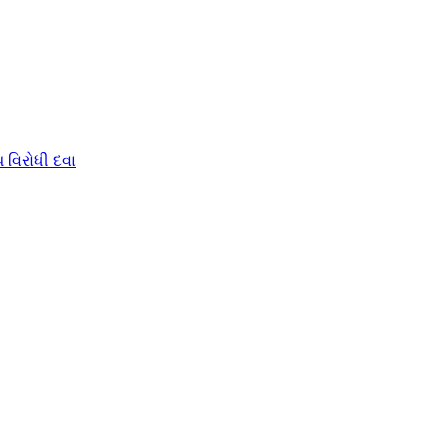
 વિરોધી દવા