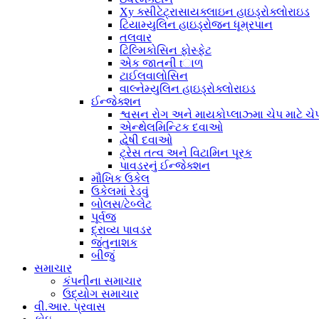
Xy ક્સીટેટ્રાસાયક્લાઇન હાઇડ્રોક્લોરાઇડ
ટિયામ્યુલિન હાઇડ્રોજન ધૂમ્રપાન
તલવાર
ટિલ્મિકોસિન ફોસ્ફેટ
એક જાતની tાળ
ટાઈલવાલોસિન
વાલ્નેમ્યુલિન હાઇડ્રોક્લોરાઇડ
ઈન્જેક્શન
શ્વસન રોગ અને માયકોપ્લાઝ્મા ચેપ માટે ચેપ
એન્થેલમિન્ટિક દવાઓ
દ્વેષી દવાઓ
ટ્રેસ તત્વ અને વિટામિન પૂરક
પાવડરનું ઈન્જેક્શન
મૌખિક ઉકેલ
ઉકેલમાં રેડવું
બોલસ/ટેબ્લેટ
પૂર્વજ
દ્રાવ્ય પાવડર
જંતુનાશક
બીજું
સમાચાર
કંપનીના સમાચાર
ઉદ્યોગ સમાચાર
વી.આર. પ્રવાસ