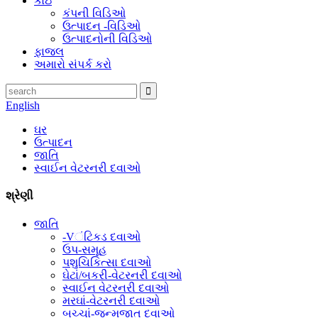
કોઇ
કંપની વિડિઓ
ઉત્પાદન -વિડિઓ
ઉત્પાદનોની વિડિઓ
ફાજલ
અમારો સંપર્ક કરો
English
ઘર
ઉત્પાદન
જાતિ
સ્વાઈન વેટરનરી દવાઓ
શ્રેણી
જાતિ
-Vંટિકડ દવાઓ
ઉપ-સમૂહ
પશુચિકિત્સા દવાઓ
ઘેટાં/બકરી-વેટરનરી દવાઓ
સ્વાઈન વેટરનરી દવાઓ
મરઘાં-વેટરનરી દવાઓ
બચ્ચાં-જન્મજાત દવાઓ