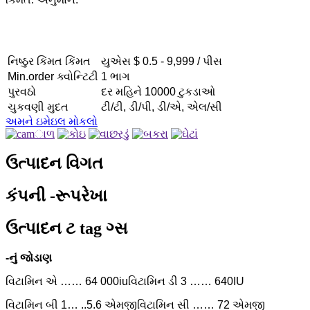
નિષ્ઠુર કિંમત કિંમત
યુએસ $ 0.5 - 9,999 / પીસ
Min.order ક્વોન્ટિટી
1 ભાગ
પુરવઠો
દર મહિને 10000 ટુકડાઓ
ચુકવણી મુદત
ટી/ટી, ડી/પી, ડી/એ, એલ/સી
અમને ઇમેઇલ મોકલો
ઉત્પાદન વિગત
કંપની -રૂપરેખા
ઉત્પાદન ટ tag ગ્સ
-નું જોડાણ
વિટામિન એ …… 64 000iu
વિટામિન ડી 3 …… 640IU
વિટામિન બી 1… ..5.6 એમજી
વિટામિન સી …… 72 એમજી